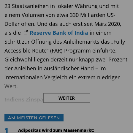
23 Staatsanleihen in lokaler Währung und mit
einem Volumen von etwa 330 Milliarden US-
Dollar offen. Und das auch erst seit März 2020,
als die
Re­serve Bank of India
in einem
Schritt zur Öffnung des Anleihemarkts das „Fully
Accessible Route“-(FAR)-Programm einführte.
Gleichwohl liegen derzeit nur knapp zwei Prozent
der Anleihen in ausländischer Hand – im
internationalen Vergleich ein extrem niedriger
Wert.
WEITER
Indiens Zinspapiere im Index
Die internationale Präsenz indischer
AM MEISTEN GELESEN
Staatsanleihen dürfte sich indes schon bald
1
spürbar verändern. Im vergangenen September
Adipositas wird zum Massenmarkt: