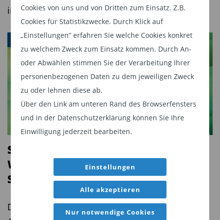
Industrienationen positiv korreliert sind, während
Cookies von uns und von Dritten zum Einsatz. Z.B.
in den Schwellenländern neu definieren.
im Fall von Indien die Korrelation zu diesen
Cookies für Statistikzwecke. Durch Klick auf
Märkten in den letzten zehn Jahren nur sehr
„Einstellungen“ erfahren Sie welche Cookies konkret
SCHWELLENLÄNDERANLEIHEN
zu welchem Zweck zum Einsatz kommen. Durch An-
schwach oder sogar negativ war“, erläutert
oder Abwählen stimmen Sie der Verarbeitung Ihrer
Königsmarck. Die Korrelation zu anderen
personenbezogenen Daten zu dem jeweiligen Zweck
Schwellenländermärkten sei ebenfalls gering,
zu oder lehnen diese ab.
und zudem sei Indien weniger anfällig für globale
Über den Link am unteren Rand des Browserfensters
Risikostimmungen als andere Schwellenländer.
und in der Datenschutzerklärung können Sie Ihre
Hinsichtlich der Ertragschancen wiederum
Einwilligung jederzeit bearbeiten.
wiesen die Anleihen aus dem FAR-Programm
Stabilität und Glaubwürdigkeit: Die
zuletzt eine durchschnittliche Rendite von über
Weiterentwicklung von
Einstellungen
sieben Prozent auf. Die Bonität Indiens wird mit
Schwellenländeranleihen
„BBB-“ benotet, was noch Investment-Grade-
Alle akzeptieren
Status ist. Die Volatilität und der bisherige
Dank stabileren Wachstums, robuster
Nur notwendige Cookies