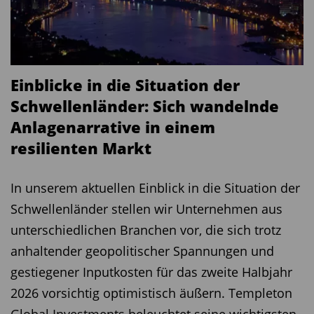
profitiert, schon allein weil nur Indien aufgrund
seiner Größe in der Lage ist, eine Alternative zu
China zu bieten.
Indiens Wirtschaftskraft wächst
Einblicke in die Situation der
Schwellenländer: Sich wandelnde
„Indien spielt langfristig eine wichtige Rolle
Anlagenarrative in einem
innerhalb der Schwellenländer“, sagt Dina Ting,
resilienten Markt
Leiterin des Global Index Portfolio Management
Teams bei Franklin Templeton. Sie nennt die
In unserem aktuellen Einblick in die Situation der
starke demografische Entwicklung, die
Schwellenländer stellen wir Unternehmen aus
politischen Reformen und das wachsende
unterschiedlichen Branchen vor, die sich trotz
Bruttoinlandsprodukt als Gründe, auf den
anhaltender geopolitischer Spannungen und
indischen Markt zu setzen. Sie erwartet, dass der
gestiegener Inputkosten für das zweite Halbjahr
Subkontinent nach Wirtschaftskraft bis zum Jahr
2026 vorsichtig optimistisch äußern. Templeton
2030 zu den Top 3 aufsteigen wird – neben China