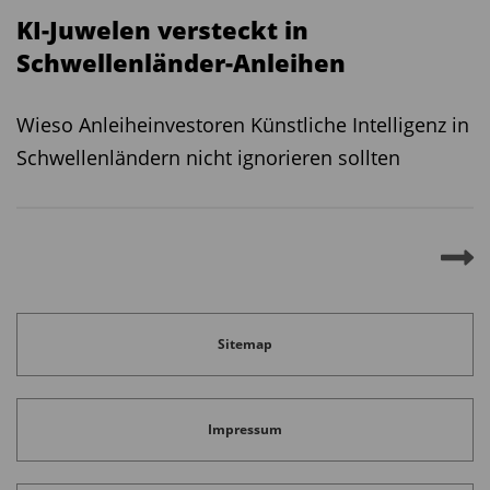
KI-Juwelen versteckt in
aufgelegt. Der Tabula FTSE Indian Government
Schwellenländer-Anleihen
Bond Short Duration ETF (ISIN:
IE000061JZE2
)
investiert in indische
Wieso Anleiheinvestoren Künstliche Intelligenz in
Staatsanleihen mit maximal fünf Jahren
Schwellenländern nicht ignorieren sollten
Restlaufzeit. Der neue iShares India INR Govt
Bond ETF (ISIN: IE0004L9EID2)
hält auch länger
laufende Papiere.
Diesen Beitrag teilen:
Sitemap
Impressum