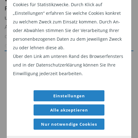
Cookies für Statistikzwecke. Durch Klick auf
Preisanomalien, die geduldigen, konsequenten
„Einstellungen“ erfahren Sie welche Cookies konkret
und informierten Investoren lohnende
zu welchem Zweck zum Einsatz kommen. Durch An-
Anlagechancen eröffnen – insbesondere
oder Abwählen stimmen Sie der Verarbeitung Ihrer
denjenigen, die einen methodischen,
personenbezogenen Daten zu dem jeweiligen Zweck
quantitativen Ansatz verfolgen, wie unsere Quest
zu oder lehnen diese ab.
Aktienstrategien. Eine dieser Anomalien ist die
Über den Link am unteren Rand des Browserfensters
Jetzt weiterlesen
wiederholte Fehleinschätzung der Fähigkeit eines
und in der Datenschutzerklärung können Sie Ihre
Dieser Inhalt ist für professionelle Anleger
Unternehmens, langfristig Gewinne zu erzielen,
Einwilligung jederzeit bearbeiten.
bestimmt. Mit Klick auf "Weiter" bestätigen
und das ist eine wichtige Renditequelle bei
Sie, dass Sie ein professioneller Anleger sind
Aktienanlagen.
Einstellungen
und stimmen unserer
Datenschutzerklärung
Wir haben die Unternehmensrentabilität bei
zu.
Alle akzeptieren
globalen Aktien analysiert und festgestellt, dass
Weiter
Unternehmen mit einer soliden
Nur notwendige Cookies
Eigenkapitalrendite (RoE) besser abschneiden als