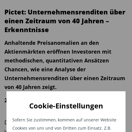
Pictet: Unternehmensrenditen über
einen Zeitraum von 40 Jahren –
Erkenntnisse
Anhaltende Preisanomalien an den
Aktienmärkten eröffnen Investoren mit
methodischen, quantitativen Ansätzen
Chancen, wie eine Analyse der
Unternehmensrenditen über einen Zeitraum
von 40 Jahren zeigt.
28.05.2025 | 10:46 Uhr
Cookie-Einstellungen
Sofern Sie zustimmen, kommen auf unserer Website
Die globalen Aktienmärkte sind nicht
Cookies von uns und von Dritten zum Einsatz. Z.B.
vollkommen effizient. Es gibt anhaltende