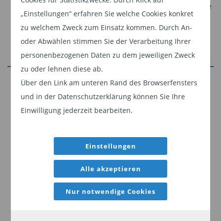
Aktienregionen und -sektoren: Liquidität und Gewinne
„Einstellungen“ erfahren Sie welche Cookies konkret
befeuern die Rally
zu welchem Zweck zum Einsatz kommen. Durch An-
Anleihen und Währungen: Aufstockung der
oder Abwählen stimmen Sie der Verarbeitung Ihrer
Allokationen in Schwellenländeranleihen
personenbezogenen Daten zu dem jeweiligen Zweck
Globale Märkte insgesamt: Optimismus in Bezug auf KI
zu oder lehnen diese ab.
Jetzt weiterlesen
befeuert Rally
Über den Link am unteren Rand des Browserfensters
Kurzüberblick
und in der Datenschutzerklärung können Sie Ihre
Dieser Inhalt ist für professionelle Anleger
Einwilligung jederzeit bearbeiten.
bestimmt. Mit Klick auf "Weiter" bestätigen
Sie, dass Sie ein professioneller Anleger sind
Asset-Allocation: Die Ruhe nach dem Sturm
und stimmen unserer
Datenschutzerklärung
Einstellungen
zu.
Der Sturm auf den globalen Finanzmärkten
Alle akzeptieren
scheint sich gelegt zu haben – zumindest vorerst.
Weiter
Nur notwendige Cookies
Es herrscht nach wie vor grosse Unsicherheit: Da
nicht mit einem baldigen Ende des Kriegs im Iran