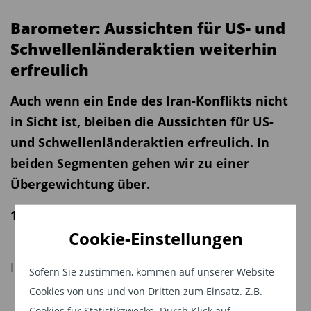
Barometer: Aussichten für US- und
Schwellenländeraktien weiterhin
erfreulich
Auch wenn ein Ende des Iran-Konflikts nicht
in Sicht ist, bleiben die Aussichten für US-
und Schwellenländeraktien erfreulich. In
beiden Segmenten gehen wir zu einer
Übergewichtung über.
15.05.2026 | 09:35 Uhr
Cookie-Einstellungen
Inhalt
Sofern Sie zustimmen, kommen auf unserer Website
Cookies von uns und von Dritten zum Einsatz. Z.B.
Asset-Allocation: Die Ruhe nach dem Sturm
Cookies für Statistikzwecke. Durch Klick auf