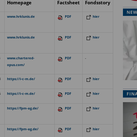
Homepage
Factsheet
Fondsstory
NEW
www.hrklunis.de
PDF
hier
www.hrklunis.de
PDF
hier
8
www.chartered-
PDF
-
opus.com/
8
https://i-c-m.de/
PDF
hier
FIN
6
https://i-c-m.de/
PDF
hier
https://fpm-ag.de/
PDF
hier
https://fpm-ag.de/
PDF
hier