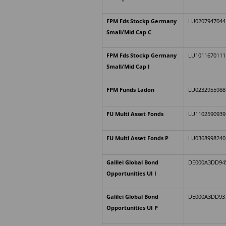
FPM Fds Stockp Germany
LU0207947044
Small/Mid Cap C
FPM Fds Stockp Germany
LU1011670111
Small/Mid Cap I
FPM Funds Ladon
LU0232955988
FU Multi Asset Fonds
LU1102590939
FU Multi Asset Fonds P
LU0368998240
Galilei Global Bond
DE000A3DD94
Opportunities UI I
Galilei Global Bond
DE000A3DD93
Opportunities UI P