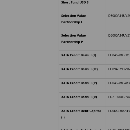
Short Fund USD S
Selection Value
DE000A14UV2
Partnership I
Selection Value
DE000A14UV3
Partnership P
XAIA Credit Basis II (I)
LU0462885301
XAIA Credit Basis II (IT)
LU0946790796
XAIA Credit Basis II (P)
LU0462885483
XAIA Credit Basis II (R)
LU2194006594
XAIA Credit Debt Capital
LU0644384843
(I)