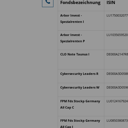
Fondsbezeichnung
ISIN
Arbor Invest -
LU1750032077
Spezialrenten I
Arbor Invest -
LU1035659520
Spezialrenten P
CLO Note Taunus I
DE000A2147R
Cybersecurity Leaders R
DE000A3D058
Cybersecurity Leaders W
DE000A3D059
FPM Fds Stockp Germany
LU0124167924
All Cap C
FPM Fds Stockp Germany
LU0850380873
All Cap I