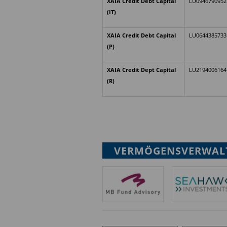
XAIA Credit Debt Capital
LU0946790952
(IT)
XAIA Credit Debt Capital
LU0644385733
(P)
XAIA Credit Dept Capital
LU2194006164
(R)
VERMÖGENSVERWAL