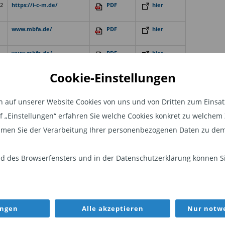
2
https://i-c-m.de/
PDF
hier
www.mbfa.de/
PDF
hier
www.mbfa.de/
PDF
hier
Cookie-Einstellungen
5
www.obc-fonds.de/
PDF
hier
auf unserer Website Cookies von uns und von Dritten zum Einsatz.
www.obc-fonds.de
PDF
hier
auf „Einstellungen“ erfahren Sie welche Cookies konkret zu welch
men Sie der Verarbeitung Ihrer personenbezogenen Daten zu dem
4
www.obc-fonds.de
PDF
hier
 des Browserfensters und in der Datenschutzerklärung können Sie
6
www.drpam.de/
-
hier
www.seahawk-
PDF
hier
ungen
Alle akzeptieren
Nur notwe
investments.com/