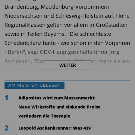
Brandenburg, Mecklenburg-Vorpommern,
Niedersachsen und Schleswig-Holstein auf. Hohe
Regionalklassen gelten vor allem in Großstädten
sowie in Teilen Bayerns. "Die schlechteste
Schadenbilanz hatte - wie schon in den Vorjahren
- Berlin", sagt GDV-Hauptgeschäftsführer Jörg
Asmussen. "Dort waren die Schäden mehr als ein
WEITER
Drittel höher als im Bundesdurchschnitt." Am
günstigsten ist die Einstufung hingegen im Bezirk
AM MEISTEN GELESEN
Prignitz (Brandenburg).
1
Adipositas wird zum Massenmarkt:
3,5 Millionen Autofahrer profitieren von
günstigeren Regionalklassen in der Kasko-
Neue Wirkstoffe und sinkende Preise
Versicherung
verändern die Therapie
2
Leopold Aschenbrenner: Was 439
In der Kasko-Versicherung (Voll- und Teilkasko)