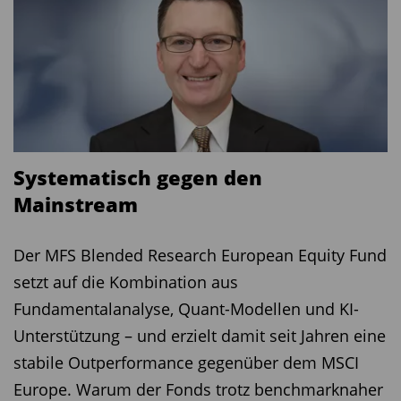
Loredana Greco, Senior Portfolio Managerin von Eurizon Asset
Management
Systematisch gegen den
Großbatteriespeicher als Renditequelle
Mainstream
Martin Krause, Geschäftsführer der BVT,
Der MFS Blended Research European Equity Fund
erläuterte in seiner Präsentation, warum
setzt auf die Kombination aus
Großbatteriespeicher zunehmend als
Fundamentalanalyse, Quant-Modellen und KI-
Schlüsseltechnologie beim Ausbau erneuerbarer
Unterstützung – und erzielt damit seit Jahren eine
Energien gelten – und ein neues
stabile Outperformance gegenüber dem MSCI
Investmentthema für institutionelle wie private
Europe. Warum der Fonds trotz benchmarknaher