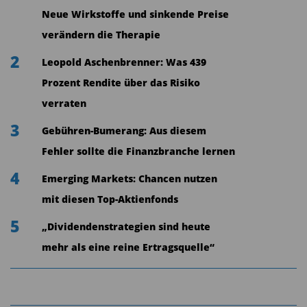
Doch genau diese Unsicherheit öffnet nach
Neue Wirkstoffe und sinkende Preise
Ansicht des DNB-Experten ein Zeitfenster für den
verändern die Therapie
Umbau des Energiesystems. Während fossile
2
Leopold Aschenbrenner: Was 439
Brennstoffe unter geopolitischen Spannungen
Prozent Rendite über das Risiko
leiden, sinken die Kosten erneuerbarer
verraten
Technologien kontinuierlich – speziell im
3
Gebühren-Bumerang: Aus diesem
Solarbereich. Entscheidend sei jedoch nicht nur
Fehler sollte die Finanzbranche lernen
die Erzeugung, sondern vor allem der Ausbau
4
von Netzen und Speichern, wo weiterhin
Emerging Markets: Chancen nutzen
erheblicher Nachholbedarf bestehe. „Das große
mit diesen Top-Aktienfonds
Thema ist das Einspeisen beziehungsweise
5
„Dividendenstrategien sind heute
Speichern“, so Seuberth.
mehr als eine reine Ertragsquelle“
Hier setzt der DNB Fund Renewable Energy an.
Seit 1989 investiert das Haus in Unternehmen der