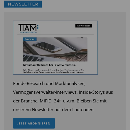
Energiewende und fokussiert heute drei zentrale
NEWSLETTER
Themen: Energieerzeugung, Elektrifizierung und
Ressourceneffizienz. Der Ansatz ist aktiv und
selektiv – rund 50 Titel, mit klaren
Überzeugungen und deutlichen Abweichungen
vom Vergleichsindex.
Seuberth betonte, dass strukturelle Treiber wie
KI-Rechenzentren und Elektromobilität die
Stromnachfrage zusätzlich beschleunigen. Für
Fonds-Research und Marktanalysen,
Investoren entstehe damit eine langfristige
Vermögensverwalter-Interviews, Inside-Storys aus
Wachstumsstory, die weit über kurzfristige
der Branche, MiFID, 34f, u.v.m. Bleiben Sie mit
geopolitische Effekte hinausreiche
unserem Newsletter auf dem Laufenden.
JETZT ABONNIEREN