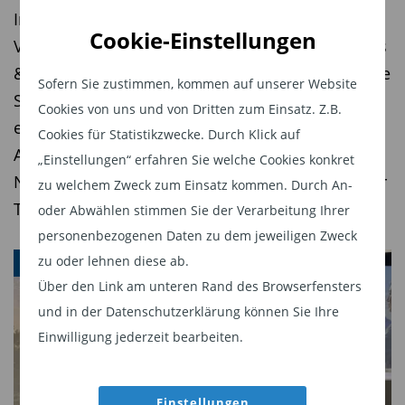
Investoren.
Investmentstrategien im direkten Dialog: Bei der
Cookie-Einstellungen
Veranstaltung „T. Rowe Price Investment-Insights
Während US-Märkte stark von wenigen
& Dialog“ in München trafen wirtschaftspolitische
Technologiewerten dominiert werden, bietet
Sofern Sie zustimmen, kommen auf unserer Website
Standortfragen auf globale Marktanalysen und
Europa laut Greco strukturelle Vorteile: „In
Cookies von uns und von Dritten zum Einsatz. Z.B.
einen pointierten Battle Modus zwischen
Cookies für Statistikzwecke. Durch Klick auf
Europa ist das Feld viel breiter, um ein guter
Anlageklassen. Hier gibt es den Bericht zu einem
„Einstellungen“ erfahren Sie welche Cookies konkret
Stockpicker zu sein.“. Die geringere Konzentration
Nachmittag voller Perspektiven und kontroverser
zu welchem Zweck zum Einsatz kommen. Durch An-
eröffne Spielräume, Ineffizienzen gezielt zu
Thesen. Plus die besten Bilder vom Event.
oder Abwählen stimmen Sie der Verarbeitung Ihrer
nutzen.
personenbezogenen Daten zu dem jeweiligen Zweck
Zugleich rät sie angesichts geopolitischer Risiken
zu oder lehnen diese ab.
VERANSTALTUNGEN
zu mehr Diversifikation: „Der makroökonomische
Über den Link am unteren Rand des Browserfensters
und in der Datenschutzerklärung können Sie Ihre
Kontext ist so unsicher, dass klare
Einwilligung jederzeit bearbeiten.
Richtungswetten schwierig sind.“ Europa könne
dabei helfen, US-Risiken auszubalancieren.
Einstellungen