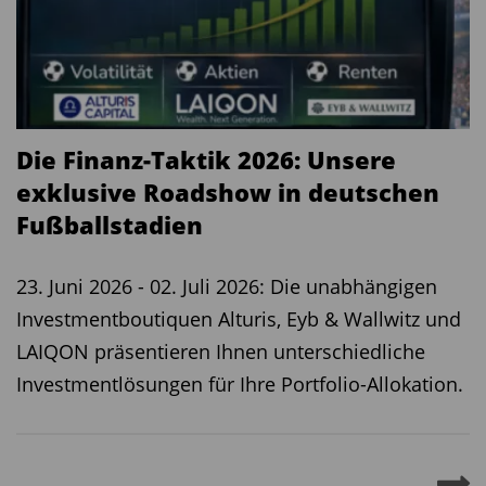
Klassische Länderindizes stoßen an Grenzen
Tom Husmann, Leiter iShares EMEA Core Equity
Die Finanz-Taktik 2026: Unsere
Produktstrategie & Plattforminitiativen bei
exklusive Roadshow in deutschen
BlackRock, referierte auf dem 2. Munich Fund
Fußballstadien
Summit darüber, dass Investoren europäische
Aktien neu entdecken – und warum klassische
23. Juni 2026 - 02. Juli 2026: Die unabhängigen
Länderindizes zunehmend an ihre Grenzen
Investmentboutiquen Alturis, Eyb & Wallwitz und
stoßen.
LAIQON präsentieren Ihnen unterschiedliche
Europäische Aktien erleben laut Husmann an den
Investmentlösungen für Ihre Portfolio-Allokation.
ETF-Märkten eine Renaissance. Nachdem viele
Anleger in den vergangenen Jahren vor allem auf
die Dominanz amerikanischer Technologieaktien