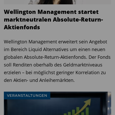
erneuerbarer Energieanlagen.
Wellington Management startet
Vor diesem Hintergrund arbeitet BVT an einem
marktneutralen Absolute-Return-
Publikums-AIF für Batteriespeicherinvestments.
Aktienfonds
Der Fonds befindet sich laut Krause in
Vorbereitung und soll Anlegern bereits ab 10.000
Wellington Management erweitert sein Angebot
Euro Zugang zu dem Marktsegment ermöglichen.
im Bereich Liquid Alternatives um einen neuen
globalen Absolute-Return-Aktienfonds. Der Fonds
soll Renditen oberhalb des Geldmarktniveaus
erzielen – bei möglichst geringer Korrelation zu
den Aktien- und Anleihemärkten.
VERANSTALTUNGEN
Martin Kraus, Geschäftsführer BVT Unternehmensgruppe