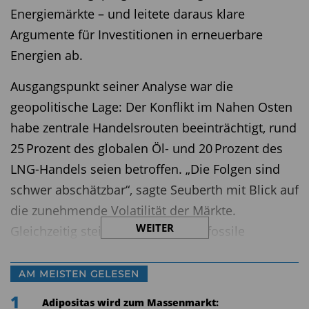
Energiemärkte – und leitete daraus klare
Argumente für Investitionen in erneuerbare
Energien ab.
Ausgangspunkt seiner Analyse war die
geopolitische Lage: Der Konflikt im Nahen Osten
habe zentrale Handelsrouten beeinträchtigt, rund
25 Prozent des globalen Öl- und 20 Prozent des
LNG-Handels seien betroffen. „Die Folgen sind
schwer abschätzbar“, sagte Seuberth mit Blick auf
die zunehmende Volatilität der Märkte.
WEITER
Gleichzeitig steigen die Preise für fossile
Energieträger, was Inflations- und
Rezessionsrisiken verschärft, insbesondere in
AM MEISTEN GELESEN
Europa mit seinen niedrigen Gasspeichern.
1
Adipositas wird zum Massenmarkt: