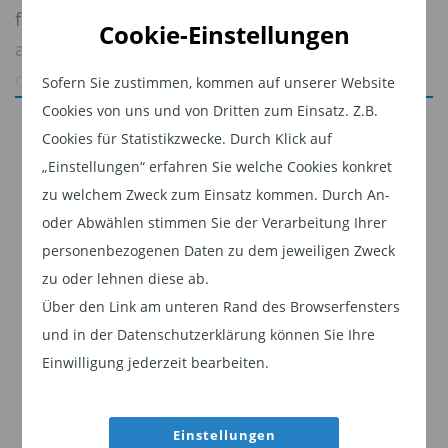
für Vermögensverteilung und Finanzmärkte. Eine
Cookie-Einstellungen
aktuelle Untersuchung von Capital Group, einem
der weltweit größten und erfahrensten aktiven
Sofern Sie zustimmen, kommen auf unserer Website
Investmentmanager mit einem verwalteten
Cookies von uns und von Dritten zum Einsatz. Z.B.
Jetzt weiterlesen
1
Vermögen von rund 2,8 Billionen US-Dollar,
Cookies für Statistikzwecke. Durch Klick auf
Dieser Inhalt ist für professionelle Anleger
„Einstellungen“ erfahren Sie welche Cookies konkret
zeigt:
Vermögende Familien rund um den
bestimmt. Mit Klick auf "Weiter" bestätigen
zu welchem Zweck zum Einsatz kommen. Durch An-
Globus beschleunigen die Übergabe ihres
Sie, dass Sie ein professioneller Anleger sind
oder Abwählen stimmen Sie der Verarbeitung Ihrer
Vermögens an die nächste Generation.
und stimmen unserer
Datenschutzerklärung
personenbezogenen Daten zu dem jeweiligen Zweck
In der Studie² wurden 600 vermögende
zu oder lehnen diese ab.
zu.
Privatpersonen (High Net Worth Individuals,
Über den Link am unteren Rand des Browserfensters
Weiter
HNWIs) in Europa, dem asiatisch-pazifischen
und in der Datenschutzerklärung können Sie Ihre
Raum und den USA zu ihrem Umgang mit
Einwilligung jederzeit bearbeiten.
Erbschaften und ihrer Nachfolgeplanung befragt.
Einstellungen
„In den kommenden Jahrzehnten wird ein