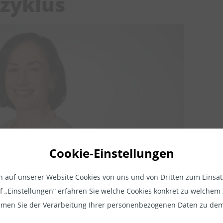
szyklus
Cookie-Einstellungen
Rechtlicher Hinweis
auf unserer Website Cookies von uns und von Dritten zum Einsatz.
ionen, die wir auf unseren Seiten zur Verfügung stellen, dienen a
i Asset and Sustainability bei M&G Investments
auf „Einstellungen“ erfahren Sie welche Cookies konkret zu welch
tion und sind professionellen Anlegern vorbehalten. Professionell
men Sie der Verarbeitung Ihrer personenbezogenen Daten zu dem
 sind z.B. Vermögensverwalter nach §32 KWG, Family-Offices, Mi
im Technologiesektor ist nach