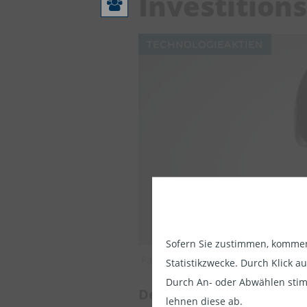
Investition
TECHNOLOGIEAKTIEN
Sofern Sie zustimmen, kommen 
Die Informat
Fabiana Fedeli, CIO Equities, Mult
Statistikzwecke. Durch Klick 
der Informa
Durch An- oder Abwählen stim
diesem Sinne
Der jüngste Ausverkauf 
lehnen diese ab.