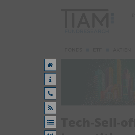
E
FONDS
ETF
AKTIEN
Tech-Sell-of