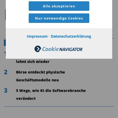
Alle akzeptieren
1
Nur notwendige Cookies
Impressum
·
Datenschutzerklärung
AM MEISTEN GELESEN IN SOFTWARE
1
KI-Preis-Schock: Natürliche Intelligenz
lohnt sich wieder
2
Börse entdeckt physische
Geschäftsmodelle neu
3
5 Wege, wie KI die Softwarebranche
verändert