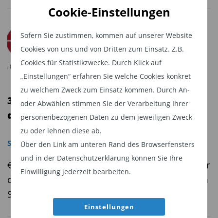
Cookie-Einstellungen
Sofern Sie zustimmen, kommen auf unserer Website
Cookies von uns und von Dritten zum Einsatz. Z.B.
Cookies für Statistikzwecke. Durch Klick auf
„Einstellungen“ erfahren Sie welche Cookies konkret
zu welchem Zweck zum Einsatz kommen. Durch An-
34f-Berater müssen ab 2013
oder Abwählen stimmen Sie der Verarbeitung Ihrer
dokumentieren
personenbezogenen Daten zu dem jeweiligen Zweck
zu oder lehnen diese ab.
Software
,
Regulierung
Über den Link am unteren Rand des Browserfensters
und in der Datenschutzerklärung können Sie Ihre
€uro Advisor Services bietet Software, die Berater
Einwilligung jederzeit bearbeiten.
dabei unterstützt. Onlineschulungen helfen beim
Start.
Einstellungen