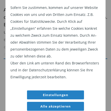
Sofern Sie zustimmen, kommen auf unserer Website
Auf der COP28 in Dubai wurde viel darüber
Cookies von uns und von Dritten zum Einsatz. Z.B.
diskutiert, ob das 1,5°C-Ziel erreicht werden kann.
Cookies für Statistikzwecke. Durch Klick auf
Einige Aktivisten und Wissenschaftler fordern,
„Einstellungen“ erfahren Sie welche Cookies konkret
unser kollektives Scheitern anzuerkennen, da
zu welchem Zweck zum Einsatz kommen. Durch An-
eine drastische Reduzierung der Emissionen
oder Abwählen stimmen Sie der Verarbeitung Ihrer
erforderlich ist. Es ist jedoch immer noch
personenbezogenen Daten zu dem jeweiligen Zweck
möglich. Die nächsten zwei Jahre werden
zu oder lehnen diese ab.
entscheidend sein. Auf der COP29 in
Über den Link am unteren Rand des Browserfensters
Jetzt weiterlesen
Aserbaidschan müssen die Vertragsparteien
und in der Datenschutzerklärung können Sie Ihre
Dieser Inhalt ist für professionelle Anleger
neue Finanzierungsziele festlegen, während sich
Einwilligung jederzeit bearbeiten.
bestimmt. Mit Klick auf "Weiter" bestätigen
die COP30 in Brasilien auf die Aktualisierung der
Sie, dass Sie ein professioneller Anleger sind
national festgelegten Beiträge konzentrieren
Einstellungen
und stimmen unserer
Datenschutzerklärung
wird, die die gesamte Wirtschaft umfassen und
zu.
alle Treibhausgase abdecken.
Alle akzeptieren