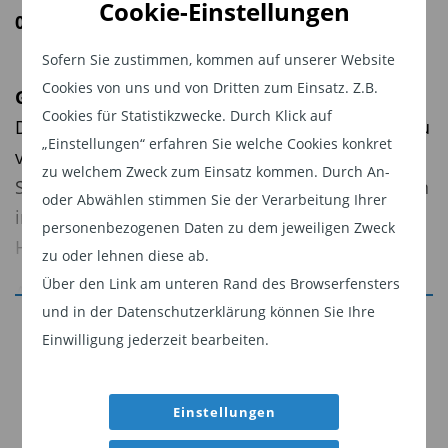
Cookie-Einstellungen
06.05.2025 | 08:56 Uhr
Sofern Sie zustimmen, kommen auf unserer Website
Cookies von uns und von Dritten zum Einsatz. Z.B.
Geldentwertung im Laufe der Geschichte
Cookies für Statistikzwecke. Durch Klick auf
Den Geldwert durch Erhöhung der Geldmenge zu
„Einstellungen“ erfahren Sie welche Cookies konkret
verringern, hat schon oft zu Turbulenzen geführt.
zu welchem Zweck zum Einsatz kommen. Durch An-
So führte das Drucken übermäßiger Geldmengen
oder Abwählen stimmen Sie der Verarbeitung Ihrer
im Deutschland der Nachkriegszeit zu
personenbezogenen Daten zu dem jeweiligen Zweck
Hyperinflation.
zu oder lehnen diese ab.
Über den Link am unteren Rand des Browserfensters
Auch heute wächst die Geldmenge exponentiell,
und in der Datenschutzerklärung können Sie Ihre
während die Kaufkraft sinkt. Dies liegt jedoch
Jetzt weiterlesen
Einwilligung jederzeit bearbeiten.
nicht unmittelbar daran, dass die Zentralbanken
Dieser Inhalt ist für professionelle Anleger
übermäßig Geld schöpfen. Die wahren
bestimmt. Mit Klick auf "Weiter" bestätigen
Geldschöpfer sind die Geschäftsbanken mit ihrer
Einstellungen
Sie, dass Sie ein professioneller Anleger sind
Kreditvergabe. Auch Regierungen können als