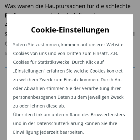
Was waren die Hauptursachen für die schlechte
Performance, und wie sind die weiteren
Aussichten? Trotz der aktuellen Schwäche ist
Cookie-Einstellungen
Steven Smith, Investment Director bei Capital
Group,
überzeugt: „Wir stehen am Beginn einer
Sofern Sie zustimmen, kommen auf unserer Website
goldenen Ära für den Gesundheitssektor.“
Cookies von uns und von Dritten zum Einsatz. Z.B.
Cookies für Statistikzwecke. Durch Klick auf
„Einstellungen“ erfahren Sie welche Cookies konkret
Jetzt weiterlesen
zu welchem Zweck zum Einsatz kommen. Durch An-
Diagnose: Was sind die Ursachen für aktuelle
Dieser Inhalt ist für professionelle Anleger
oder Abwählen stimmen Sie der Verarbeitung Ihrer
Schwäche des Healthcare-Sektors?
bestimmt. Mit Klick auf "Weiter" bestätigen
personenbezogenen Daten zu dem jeweiligen Zweck
Smith sieht hierfür mehrere Ursachen: „Die
zu oder lehnen diese ab.
Sie, dass Sie ein professioneller Anleger sind
Aufregung um die Chancen durch künstliche
Über den Link am unteren Rand des Browserfensters
und stimmen unserer
Datenschutzerklärung
Intelligenz (KI) zusammen mit der Erwartung,
und in der Datenschutzerklärung können Sie Ihre
zu.
dass die Zentralbanken in den Industrieländern
Einwilligung jederzeit bearbeiten.