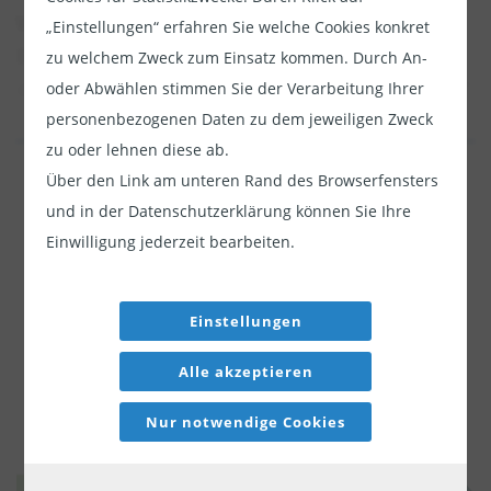
zulassen
Wachstumschancen hat. Hören Sie sich seine
„Einstellungen“ erfahren Sie welche Cookies konkret
Erläuterungen zu den potenziellen Vorteilen in
zu welchem Zweck zum Einsatz kommen. Durch An-
der neuesten Folge von "Sind wir schon am Ziel?"
oder Abwählen stimmen Sie der Verarbeitung Ihrer
personenbezogenen Daten zu dem jeweiligen Zweck
an.
zu oder lehnen diese ab.
Jetzt weiterlesen
Erfahren Sie mehr
Über den Link am unteren Rand des Browserfensters
Dieser Inhalt ist für professionelle Anleger
und in der Datenschutzerklärung können Sie Ihre
Diesen Beitrag teilen:
Einwilligung jederzeit bearbeiten.
bestimmt. Mit Klick auf "Weiter" bestätigen
Sie, dass Sie ein professioneller Anleger sind
und stimmen unserer
Datenschutzerklärung
Einstellungen
zu.
Alle akzeptieren
Weiter
Nur notwendige Cookies