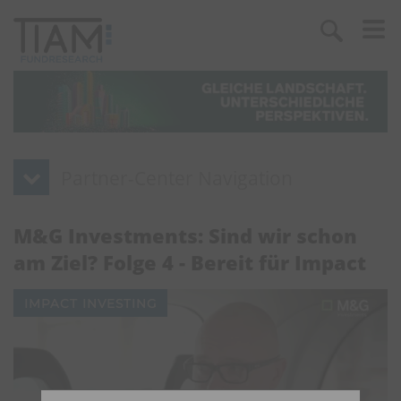
M&G Investments: Sind wir schon
am Ziel? Folge 4 - Bereit für Impact
IMPACT INVESTING