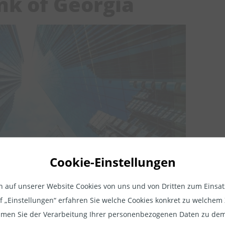
nk of Georgia
Cookie-Einstellungen
Rechtlicher Hinweis
auf unserer Website Cookies von uns und von Dritten zum Einsatz.
ionen, die wir auf unseren Seiten zur Verfügung stellen, dienen a
a
auf „Einstellungen“ erfahren Sie welche Cookies konkret zu welch
tion und sind professionellen Anlegern vorbehalten. Professionell
eninvestoren streben neben
men Sie der Verarbeitung Ihrer personenbezogenen Daten zu dem
 sind z.B. Vermögensverwalter nach §32 KWG, Family-Offices, Mi