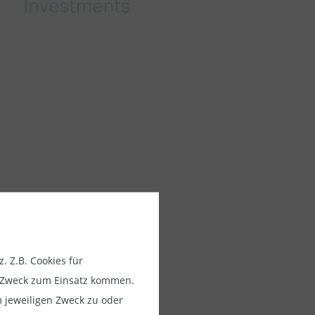
 Z.B. Cookies für
usschließlich
em Zweck zum Einsatz kommen.
e Anleger in
 jeweiligen Zweck zu oder
tarbeiter von