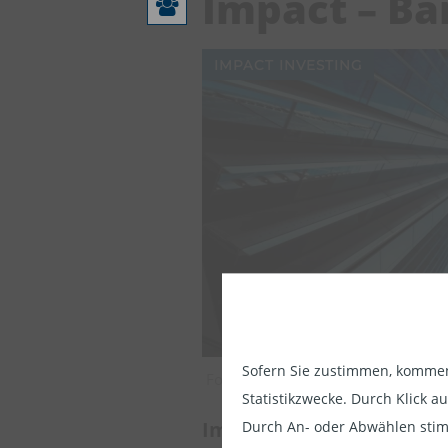
Impact – Ba
IMPACT INVESTING
Sofern Sie zustimmen, kommen 
Die Informat
Fokus auf Impact – Bank of Georgi
Statistikzwecke. Durch Klick 
der Informa
Impact-orientierte Akti
Durch An- oder Abwählen stim
diesem Sinne