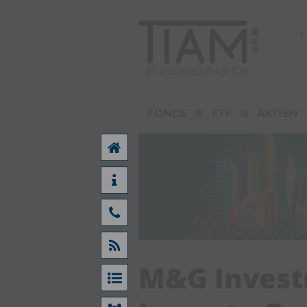
E
FONDS
ETF
AKTIEN
M&G Invest