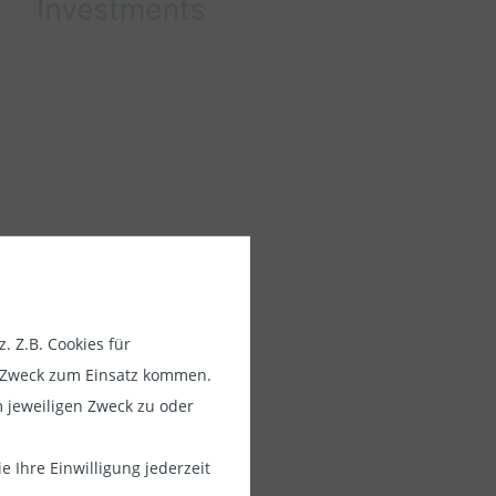
 Z.B. Cookies für
usschließlich
em Zweck zum Einsatz kommen.
e Anleger in
 jeweiligen Zweck zu oder
tarbeiter von
rufsgruppen.
 Ihre Einwilligung jederzeit