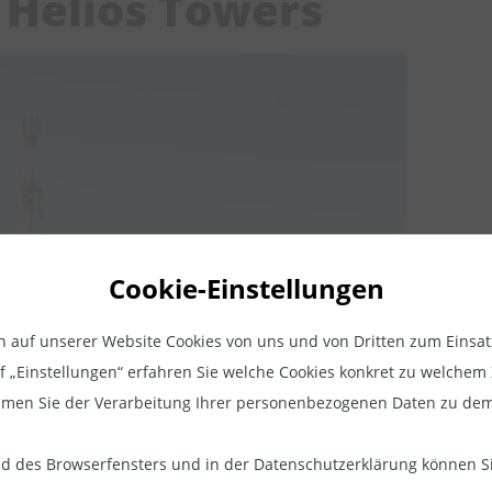
 Helios Towers
Cookie-Einstellungen
Rechtlicher Hinweis
auf unserer Website Cookies von uns und von Dritten zum Einsatz.
ionen, die wir auf unseren Seiten zur Verfügung stellen, dienen a
auf „Einstellungen“ erfahren Sie welche Cookies konkret zu welch
tion und sind professionellen Anlegern vorbehalten. Professionell
men Sie der Verarbeitung Ihrer personenbezogenen Daten zu dem
 sind z.B. Vermögensverwalter nach §32 KWG, Family-Offices, Mi
Sparkassen, IFAs nach §34 d, f, i, h GewO oder vergleichbare Be
 des Browserfensters und in der Datenschutzerklärung können Sie
t in Entwicklungsländern ein