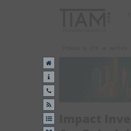
E
FONDS
ETF
AKTIEN
Impact Inve