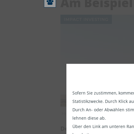
Am Beispiel
IMPACT INVESTING
Sofern Sie zustimmen, kommen 
Die Informat
Statistikzwecke. Durch Klick 
der Informa
Durch An- oder Abwählen stim
Helios Towers
diesem Sinne
lehnen diese ab.
Banken und 
Über den Link am unteren Rand
Der Mobilfunkempfang is