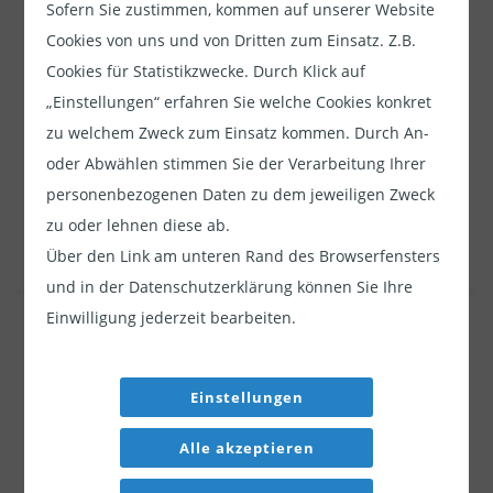
Bestätigen und alle Cookies
Sofern Sie zustimmen, kommen auf unserer Website
zulassen
Cookies von uns und von Dritten zum Einsatz. Z.B.
Cookies für Statistikzwecke. Durch Klick auf
In den letzten Wochen hat der Markt begonnen, die
„Einstellungen“ erfahren Sie welche Cookies konkret
Erwartungen für eine längere Hochzinsphase
zu welchem Zweck zum Einsatz kommen. Durch An-
einzupreisen. Dies dürfte unserer Einschätzung nach
oder Abwählen stimmen Sie der Verarbeitung Ihrer
mittelfristig die hochverzinslichen Anlagen
personenbezogenen Daten zu dem jeweiligen Zweck
begünstigen.
zu oder lehnen diese ab.
Mehrere Gründe sprechen dafür, die Aussichten für HY
Über den Link am unteren Rand des Browserfensters
und in der Datenschutzerklärung können Sie Ihre
FRN weiterhin positiv zu beurteilen: Sie bieten eine
Einwilligung jederzeit bearbeiten.
Jetzt weiterlesen
attraktive Möglichkeit, die inversen Renditekurven zu
nutzen und zugleich Kapitalverluste im Falle volatil
Dieser Inhalt ist für professionelle Anleger
bleibender Zinsen auszuschließen. Zudem liegen die
bestimmt. Mit Klick auf "Weiter" bestätigen
Einstellungen
Spreads weiterhin über den historischen
Sie, dass Sie ein professioneller Anleger sind
Alle akzeptieren
Durchschnittswerten; dabei preisen sie eine höhere
und stimmen unserer
Datenschutzerklärung
Ausfallrate ein als in der Vergangenheit und als in