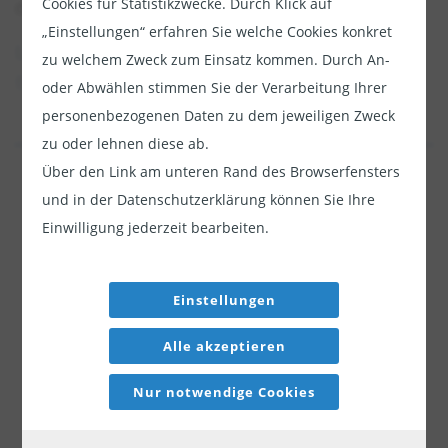
Cookies für Statistikzwecke. Durch Klick auf
durch den robusten Arbeitsmarkt gestützt wird.
zulassen
„Einstellungen“ erfahren Sie welche Cookies konkret
Lesen Sie unsere komplette
zu welchem Zweck zum Einsatz kommen. Durch An-
Experteneinschätzung
oder Abwählen stimmen Sie der Verarbeitung Ihrer
personenbezogenen Daten zu dem jeweiligen Zweck
Diesen Beitrag teilen:
zu oder lehnen diese ab.
Jetzt weiterlesen
Über den Link am unteren Rand des Browserfensters
und in der Datenschutzerklärung können Sie Ihre
Dieser Inhalt ist für professionelle Anleger
Einwilligung jederzeit bearbeiten.
bestimmt. Mit Klick auf "Weiter" bestätigen
Sie, dass Sie ein professioneller Anleger sind
und stimmen unserer
Datenschutzerklärung
Einstellungen
zu.
Alle akzeptieren
Weiter
Nur notwendige Cookies