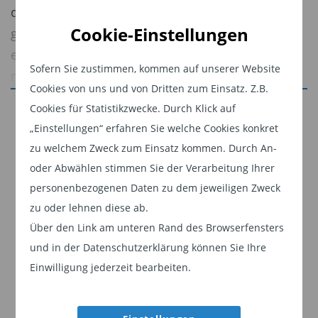
diversifiziertes Anlageuniversum – hier nicht
Cookie-Einstellungen
gelten. Das Volumen des Marktes für
europäische High Yield hat sich zwar seit 2012
Sofern Sie zustimmen, kommen auf unserer Website
mehr als verdreifacht, was ihn zum größten
Cookies von uns und von Dritten zum Einsatz. Z.B.
hochverzinslichen Industrieanleihenmarkt
Jetzt weiterlesen
Cookies für Statistikzwecke. Durch Klick auf
außerhalb der USA macht, aber nach wie vor ist
„Einstellungen“ erfahren Sie welche Cookies konkret
Dieser Inhalt ist für professionelle Anleger
sein Anteil am globalen Anlageuniversum klein.
zu welchem Zweck zum Einsatz kommen. Durch An-
bestimmt. Mit Klick auf "Weiter" bestätigen
Hier liegen US-Papiere mit Abstand vorn.
oder Abwählen stimmen Sie der Verarbeitung Ihrer
Sie, dass Sie ein professioneller Anleger sind
personenbezogenen Daten zu dem jeweiligen Zweck
Am 30. April 2025 bestand der internationale
und stimmen unserer
Datenschutzerklärung
zu oder lehnen diese ab.
Markt für High-Yield-Unternehmensanleihen zu
zu.
Über den Link am unteren Rand des Browserfensters
70% aus US-Dollar-Papieren. Die Märkte für US-
und in der Datenschutzerklärung können Sie Ihre
Weiter
und globale High-Yield-Anleihen sind einander
Einwilligung jederzeit bearbeiten.
sehr ähnlich. Der einzige echte Unterschied ist
der etwas größere Anteil von Bankenanleihen am