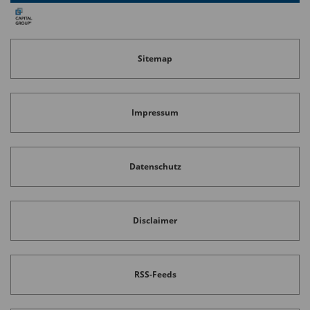
Länderstruktur der beiden Märkte, sind die
Diversifikationsvorteile eines globalen Ansatzes
eher gering.
Sitemap
Impressum
Datenschutz
Disclaimer
RSS-Feeds
Jetzt den kompletten Artikel lesen