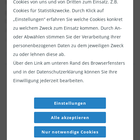
Mit einem hohen Renditepotenzial und einer
Cookies von uns und von Dritten zum Einsatz. Z.B.
zulassen
Cookies für Statistikzwecke. Durch Klick auf
geringeren Korrelation gegenüber
„Einstellungen“ erfahren Sie welche Cookies konkret
börsennotierten Anlagen wird diese vielfältige
zu welchem Zweck zum Einsatz kommen. Durch An-
Anlageklasse für eine breitere Anlegerbasis
oder Abwählen stimmen Sie der Verarbeitung Ihrer
immer attraktiver.
personenbezogenen Daten zu dem jeweiligen Zweck
Erfahren Sie mehr über unsere Expertise im
zu oder lehnen diese ab.
Bereich PrivateMarkets
Über den Link am unteren Rand des Browserfensters
Jetzt weiterlesen
und in der Datenschutzerklärung können Sie Ihre
Diesen Beitrag teilen:
Einwilligung jederzeit bearbeiten.
Dieser Inhalt ist für professionelle Anleger
bestimmt. Mit Klick auf "Weiter" bestätigen
Sie, dass Sie ein professioneller Anleger sind
Einstellungen
und stimmen unserer
Datenschutzerklärung
Alle akzeptieren
zu.
Nur notwendige Cookies
Weiter