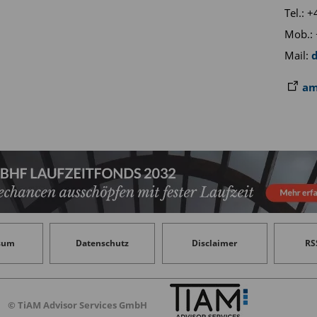
Tel.: 
Mob.: 
Mail:
am
sum
Datenschutz
Disclaimer
RS
© TiAM Advisor Services GmbH