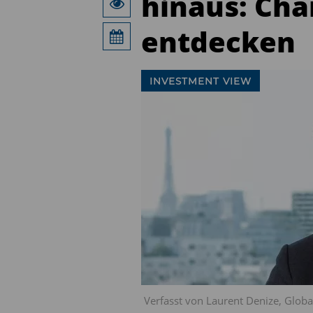
hinaus: Ch
entdecken
INVESTMENT VIEW
Verfasst von Laurent Denize, Glo