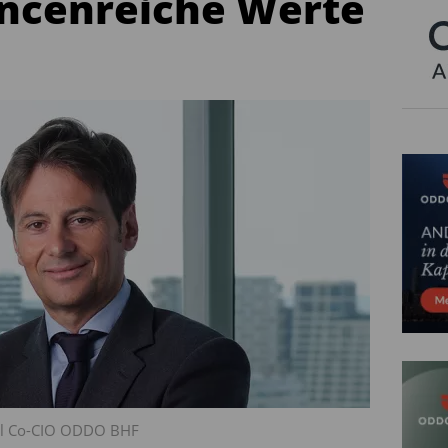
ancenreiche Werte
bal Co-CIO ODDO BHF