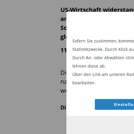
US-Wirtschaft widerstand
angespannten geopoliti
Sorgen im Zusammenhang
globale Wirtschaftsszena
Sofern Sie zustimmen, kommen 
11.06.2026 | 08:48 Uhr
Statistikzwecke. Durch Klick 
Durch An- oder Abwählen stim
lehnen diese ab.
Die Wachstumsprognosen w
Über den Link am unteren Rand
nach unten revidiert, ohn
bearbeiten.
wesentlich zu beeinträcht
Einstell
Diesen Beitrag teilen: