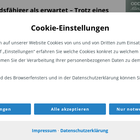
sfähiger als erwartet – Trotz eines
schen Umfelds und anhaltender
Cookie-Einstellungen
 mit dem Nahostkonflikt bleibt das
rio insgesamt robust.
auf unserer Website Cookies von uns und von Dritten zum Einsatz.
KON
auf „Einstellungen“ erfahren Sie welche Cookies konkret zu welch
men Sie der Verarbeitung Ihrer personenbezogenen Daten zu dem
urden zwar leicht von 3,3 % auf 3,1 %
 des Browserfensters und in der Datenschutzerklärung können Sie
e jedoch die Dynamik der US-Konjunktur
igen.
Lesen Sie mehr!
ungen
Alle akzeptieren
Nur notwe
Steff
Impressum
·
Datenschutzerklärung
Head o