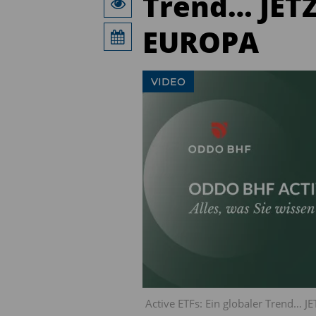
Trend… JET
EUROPA
VIDEO
Active ETFs: Ein globaler Trend…