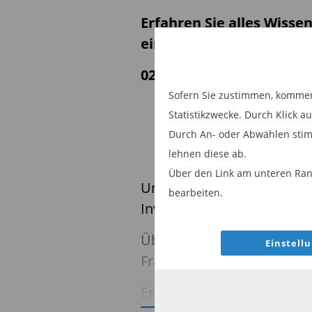
Erfahren Sie alles Wisse
einem kurzen, interakti
02.12.2025 | 09:00 Uhr
Sofern Sie zustimmen, kommen 
Statistikzwecke. Durch Klick 
HIE
Durch An- oder Abwählen stim
lehnen diese ab.
Über den Link am unteren Rand
Unser KI-gestütztes Tool h
bearbeiten.
Investmentansatz besser z
Über die Chat-Funktion erh
Einstell
Fragen.
Erfahren Sie mehr auf uns