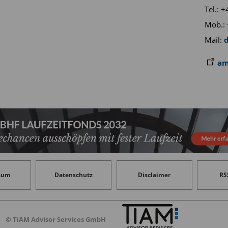
artners oder Beraters mit Ausnahme von Belgien, wo
Tel.: 
ertriebsstellen/Vermittler bestimmt ist und nicht an
Mob.: 
gegeben werden darf.
Mail:
dert, vor der Investition in den Fonds einen
am
Anleger wird auf die mit der Anlage des Fonds in
trumente verbundenen Risiken und insbesondere auf
ngewiesen. Bei einer Investition in den Fonds ist der
mationsblatt (KID) und den Verkaufsprospekt des Fonds
sämtliche Risiken und Kosten der Anlage zu
nlage kann Schwankungen sowohl nach oben als auch
ist möglich, dass der investierte Betrag nicht
sum
Datenschutz
Disclaimer
RS
Investition muss mit den Anlagezielen, dem
chaft des Anlegers in Bezug auf die Investition
anagement SAS übernimmt keine Haftung für Verluste
© TiAM Advisor Services GmbH
ch aus der Nutzung des gesamten Dokuments oder eines