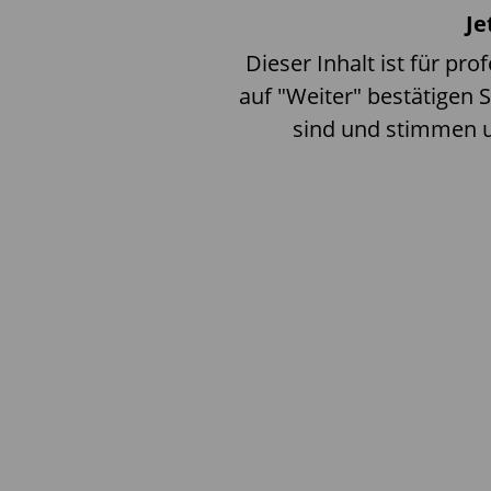
Active ETF Broschüre
.
Je
Diese ETFs unterliegen Ris
Dieser Inhalt ist für pro
Kapitalverlusts.
auf "Weiter" bestätigen S
sind und stimmen 
Disclaimer
Die erwähnten aktiven ETFs-Fonds 
ODDO BHF AM SAS ist delegierter An
Management ist die Vermögensverwa
hierbei um die gemeinsame Marke vo
BHF Asset Management SAS (Frankr
(Deutschland) und ODDO BHF Asset 
Dokument wurde durch die ODDO 
erstellt. Die Aushändigung dieses D