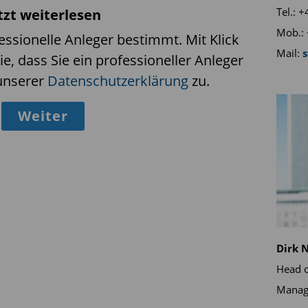
Tel.: 
tzt weiterlesen
iken, einschließlich dem eines
Mob.: 
fessionelle Anleger bestimmt. Mit Klick
Mail:
ie, dass Sie ein professioneller Anleger
unserer
Datenschutzerklärung
zu.
Weiter
werden von HANetf Management Limited verwaltet.
lageverwalter und Vertriebsstelle. ODDO BHF Asset
ltungssparte der ODDO BHF-Gruppe. Es handelt sich
n drei eigenständigen juristischen Einheiten: ODDO
eich), ODDO BHF Asset Management GmbH
Dirk 
Management Lux (Luxembourg). Vorliegendes
Head o
BHF ASSET MANAGEMENT SAS zu Werbezwecken
Manag
okuments liegt in der ausschließlichen