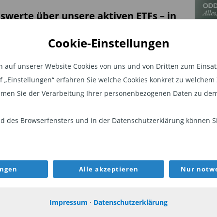
nswerte über unsere aktiven ETFs – in
ven Video.
Cookie-Einstellungen
auf unserer Website Cookies von uns und von Dritten zum Einsatz.
KON
auf „Einstellungen“ erfahren Sie welche Cookies konkret zu welch
R GEHT ES ZUM VIDEO
men Sie der Verarbeitung Ihrer personenbezogenen Daten zu dem
 des Browserfensters und in der Datenschutzerklärung können Sie
ilft Ihnen dabei, unseren
u verstehen.
alten Sie sofort Antworten auf Ihre
ungen
Alle akzeptieren
Nur notwe
Steff
erer
Website
und in der
ODDO BHF
Impressum
·
Datenschutzerklärung
Head o