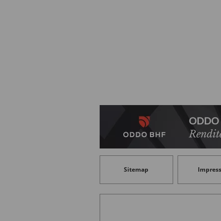
Verantwortlichkeit jedes Vertriebsp
dieses Dokument ausschließlich für V
nicht-professionelle Kunden weiter
Potenzielle Investoren sind aufgefor
Anlageberater zu konsultieren. Der 
Investmentstrategie und Finanzins
das Kapitalverlustrisiko des Fonds hi
Anleger verpflichtet, das Basisinfor
zu lesen, um sich ausführlich über 
informieren. Der Wert der Kapitala
nach unten unterworfen sein, und es 
Sitemap
Impres
vollständig zurückgezahlt wird. Die 
Anlagehorizont und der Risikobereits
übereinstimmen. ODDO BHF Asset M
oder Schäden jeglicher Art, die si