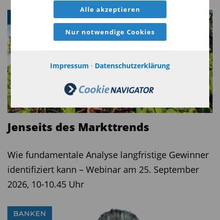
Alle akzeptieren
WEBINAR
Nur notwendige Cookies
Impressum
·
Datenschutzerklärung
Jenseits des Markttrends
Wie fundamentale Analyse langfristige Gewinner
identifiziert kann – Webinar am 25. September
2026, 10-10.45 Uhr
BANKEN