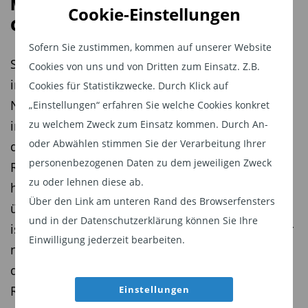
Mit aktiver Anleiheselektion den
Cookie-Einstellungen
Geldmarkt schlagen
Sofern Sie zustimmen, kommen auf unserer Website
Statt lediglich auf den Geldmarkt zu setzen,
Cookies von uns und von Dritten zum Einsatz. Z.B.
investiert das Fondsmanagerteam um Benjamin
Cookies für Statistikzwecke. Durch Klick auf
Noisser beim Robus Short Maturity Fund gezielt
„Einstellungen“ erfahren Sie welche Cookies konkret
zu welchem Zweck zum Einsatz kommen. Durch An-
in kurzlaufende Unternehmensanleihen, bei
oder Abwählen stimmen Sie der Verarbeitung Ihrer
denen er eine vorzeitige Refinanzierung oder
personenbezogenen Daten zu dem jeweiligen Zweck
Rückzahlung erwartet. Das Ziel: eine deutlich
zu oder lehnen diese ab.
höhere Rendite als der Geldmarkt – bei
Über den Link am unteren Rand des Browserfensters
überschaubaren Kursschwankungen. Der Fonds
und in der Datenschutzerklärung können Sie Ihre
ist jüngst drei Jahre alt geworden und wird daher
Einwilligung jederzeit bearbeiten.
nun auch für institutionelle Anleger interessant,
die oftmals erst in Fonds mit diesem Track
Record investieren dürfen.
Einstellungen