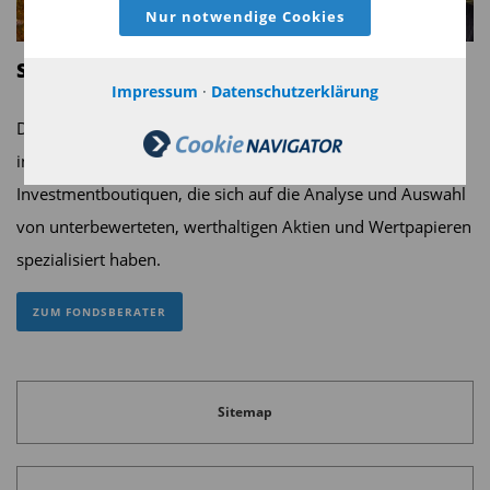
Nur notwendige Cookies
SQUAD Fonds - Die Spezialisten-Boutique
Impressum
·
Datenschutzerklärung
Die Marke SQUAD Fonds wurde 2004 von Discover Capital
ins Leben gerufen und versteht sich als Plattform für
Investmentboutiquen, die sich auf die Analyse und Auswahl
von unterbewerteten, werthaltigen Aktien und Wertpapieren
spezialisiert haben.
ZUM FONDSBERATER
Sitemap