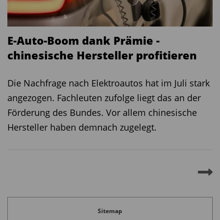
tatsächlich nachhaltig positiv auf eine sozial
gerechtere und ökologisch verantwortlichere
E-Auto-Boom dank Prämie -
Unternehmenspolitik einzuwirken, seien die
chinesische Hersteller profitieren
direkten Gespräche der Fondsmanager mit den
Unternehmenslenkern. Das Vier-Augen-Gespräch
Die Nachfrage nach Elektroautos hat im Juli stark
bewirke, wenn man immer und immer wieder auf
angezogen. Fachleuten zufolge liegt das an der
ESG-Kriterien zu sprechen komme, ein
Förderung des Bundes. Vor allem chinesische
Umdenken. Aktives Fondsmanagement, von
Hersteller haben demnach zugelegt.
vielen Schultern unterschiedlicher
Fondsgesellschaften getragen, übernehme hier
eine wichtige Aufgabe.
Diesen Beitrag teilen:
Sitemap