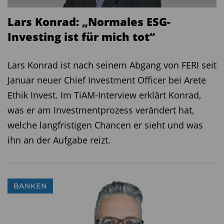
berücksichtigt sehen wollen. Einzelne Stiftungen
oder kirchliche Institute kommen zum Teil mit
Lars Konrad: „Normales ESG-
sehr unterschiedlichen Anforderungen, die
Investing ist für mich tot“
manchmal mehr auf soziale
Unternehmensaspekte und manchmal mehr auf
Lars Konrad ist nach seinem Abgang von FERI seit
ökologische Aspekte abzielen.
Januar neuer Chief Investment Officer bei Arete
Ethik Invest. Im TiAM-Interview erklärt Konrad,
Auch
Eric Van la Beck, Head of SRI Research
was er am Investmentprozess verändert hat,
and Development bei OFI Asset Management
,
welche langfristigen Chancen er sieht und was
sieht die unterschiedlichen Gewichtungen und
ihn an der Aufgabe reizt.
Auslegungen von ESG-Kriterien eher kritisch. Van
la Beck, der sich bereits seit rund zwölf Jahren
mit dem Thema Nachhaltigkeit intensiv
BANKEN
auseinandersetzt, geht mit OFI hier einen sehr
pragmatischen Ansatz. „Wir sind zutiefst
überzeugt davon, dass nachhaltiges Investieren