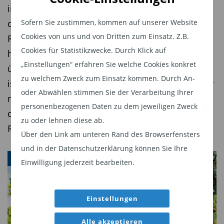
Gibb sorgt seit Januar 2018 als ESG Spezialist mit
in kurzlaufende Unternehmensanleihen, bei
einem eigenen Team in enger Zusammenarbeit
denen er eine vorzeitige Refinanzierung oder
Sofern Sie zustimmen, kommen auf unserer Website
Cookies von uns und von Dritten zum Einsatz. Z.B.
mit den Research Analysten und Fondsmanagern
Rückzahlung erwartet. Das Ziel: eine deutlich
Cookies für Statistikzwecke. Durch Klick auf
bei Fidelity dafür, dass ESG Aspekte in den
höhere Rendite als der Geldmarkt – bei
„Einstellungen“ erfahren Sie welche Cookies konkret
Investment Prozess integriert werden. „Wer
überschaubaren Kursschwankungen. Der Fonds
zu welchem Zweck zum Einsatz kommen. Durch An-
langfristig positive Renditen erwirtschaften will,
ist jüngst drei Jahre alt geworden und wird daher
oder Abwählen stimmen Sie der Verarbeitung Ihrer
darf nicht nur in Quartalszahlen denken“ sagt
nun auch für institutionelle Anleger interessant,
personenbezogenen Daten zu dem jeweiligen Zweck
Gibb. Der gebürtige Schotte nennt als eines der
die oftmals erst in Fonds mit diesem Track
zu oder lehnen diese ab.
zahlreichen Felder, in denen der Fokus auf
Record investieren dürfen.
Über den Link am unteren Rand des Browserfensters
Nachhaltigkeit mit dem Ziel rentabler
und in der Datenschutzerklärung können Sie Ihre
Investments Hand in Hand gehen, die Segmente
WEBINAR
Einwilligung jederzeit bearbeiten.
Abfall und Abwasser, denen Fidelity mit dem
Sustainable Water & Waste Fund einen eigenen
Einstellungen
Themenfonds gewidmet hat.
Alle akzeptieren