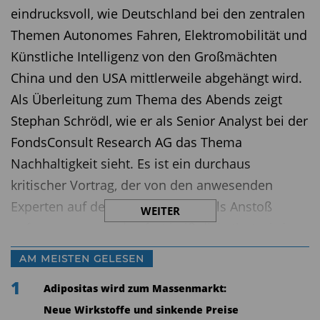
eindrucksvoll, wie Deutschland bei den zentralen
Themen Autonomes Fahren, Elektromobilität und
Künstliche Intelligenz von den Großmächten
China und den USA mittlerweile abgehängt wird.
Als Überleitung zum Thema des Abends zeigt
Stephan Schrödl, wie er als Senior Analyst bei der
FondsConsult Research AG das Thema
Nachhaltigkeit sieht. Es ist ein durchaus
kritischer Vortrag, der von den anwesenden
Experten auf dem Podium gerne als Anstoß
WEITER
aufgenommen und sofort heiß diskutiert wird.
AM MEISTEN GELESEN
1
Adipositas wird zum Massenmarkt:
Neue Wirkstoffe und sinkende Preise