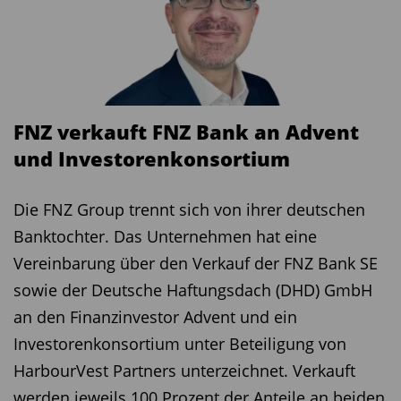
langfristig ökologisch sinnvoll ist. Die Kunst bei
der Asset Allocation besteht für uns darin, das E,
das S und das G in unseren Investmentprozesse
möglichst so ausgewogen zu integrieren, dass
unter dem Strich eine gesunde Mischung
FNZ verkauft FNZ Bank an Advent
entsteht, die sich auch ökonomisch lohnt“, so
und Investorenkonsortium
Van la Beck. Zum Glück schließe sich das nicht
aus, sondern sei der richtige Weg.
Die FNZ Group trennt sich von ihrer deutschen
Banktochter. Das Unternehmen hat eine
Markus Haefliger, Partner, Business
Vereinbarung über den Verkauf der FNZ Bank SE
Development bei der Plenum Investments AG
,
sowie der Deutsche Haftungsdach (DHD) GmbH
erklärt im Laufe der Podium-Diskussion in
an den Finanzinvestor Advent und ein
Hamburg, wie sein Unternehmen als erster ILS-
Investorenkonsortium unter Beteiligung von
Manager (Insurance Linked Securities) zeigt, dass
HarbourVest Partners unterzeichnet. Verkauft
sein CAT Bond-Geschäftsmodell den anerkannten
werden jeweils 100 Prozent der Anteile an beiden