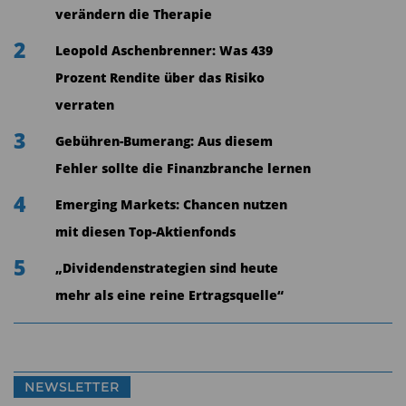
verändern die Therapie
2
Leopold Aschenbrenner: Was 439
Prozent Rendite über das Risiko
Denn wenn es um ESG (Environmental, Social
verraten
and Governance) in der Finanzbranche geht, gibt
3
Gebühren-Bumerang: Aus diesem
es derzeit viel zu berichten: Die EU-Kommission
Fehler sollte die Finanzbranche lernen
und das Europäische Parlament machen Druck
4
Emerging Markets: Chancen nutzen
auf die Finanzindustrie, ESG-Kriterien stärker in
mit diesen Top-Aktienfonds
den Produkten und bei der Beratung zu
5
berücksichtigen. Die Fondsbranche hat die
„Dividendenstrategien sind heute
Forderungen der Politik bereits sehr aktiv
mehr als eine reine Ertragsquelle“
aufgenommen und bietet vermehrt solche
Produkte an.
NEWSLETTER