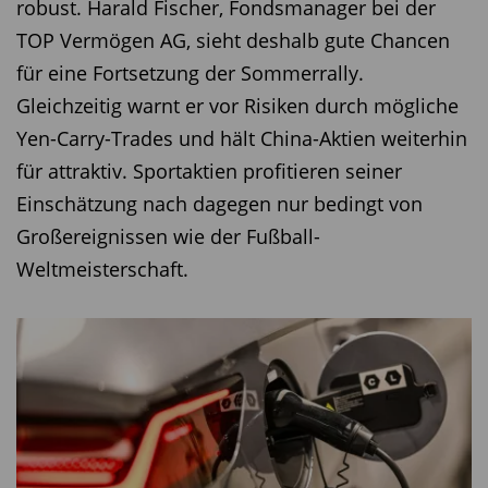
robust. Harald Fischer, Fondsmanager bei der
denen Risiken beispielsweise von
TOP Vermögen AG, sieht deshalb gute Chancen
Waffenherstellern oder
für eine Fortsetzung der Sommerrally.
Atomkraftwerksbetreibern abgesichert werden“,
Gleichzeitig warnt er vor Risiken durch mögliche
erklärt Haefliger seinen Investmentansatz, der
Yen-Carry-Trades und hält China-Aktien weiterhin
gerade im Bereich Research eine besondere
für attraktiv. Sportaktien profitieren seiner
Herausforderung bereithalte: „Die
Einschätzung nach dagegen nur bedingt von
Rückversicherer wollen sich nicht gerne in die
Großereignissen wie der Fußball-
Karten schauen lassen“, sagt Markus Haefliger.
Weltmeisterschaft.
Die Transparenz sei ausbaufähig. Sein
Unternehmen darf hier also durchaus als
Speerspitze und als Vorreiter bezeichnet werden.
Einig sind sich alle Experten, dass die Vorgaben
aus der Politik, was eine einheitliche Definition
von ESG-Kriterien anbelangt, durchaus hilfreich
sein kann. Der entscheidende Weg, um