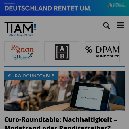
€URO-ROUNDTABLE
€uro-Roundtable: Nachhaltigkeit –
Modetrend oder Renditetreiber?