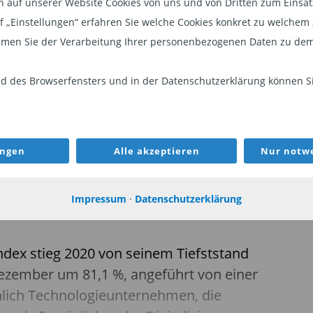
auf unserer Website Cookies von uns und von Dritten zum Einsatz.
 bei den Lieblingen des US-
auf „Einstellungen“ erfahren Sie welche Cookies konkret zu welch
lt die Sorge wider, ob ihr
men Sie der Verarbeitung Ihrer personenbezogenen Daten zu dem
ch außergewöhnlich hohe
 des Browserfensters und in der Datenschutzerklärung können Sie
t.
ungen
Alle akzeptieren
Nur notwe
en Wachstumsanleger immer noch
n Qualitätsunternehmen mit profitablen,
Impressum
·
Datenschutzerklärung
modellen finden.
ndex stieg 2020 von seinem Tiefststand
ezember um 81,1 %, angeführt von einer
hlich Technologieunternehmen, die