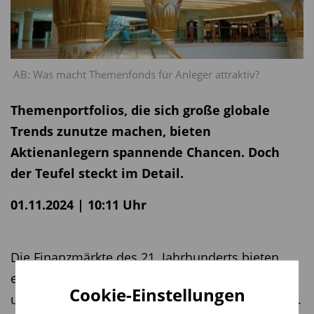
AB: Was macht Themenfonds für Anleger attraktiv?
Themenportfolios, die sich große globale
Trends zunutze machen, bieten
Aktienanlegern spannende Chancen. Doch
der Teufel steckt im Detail.
01.11.2024 | 10:11 Uhr
Die Finanzmärkte des 21. Jahrhunderts bieten
eine verwirrende Vielfalt an Aktienportfolios für
Cookie-Einstellungen
unterschiedliche Risiko- und Ertragserwartungen.