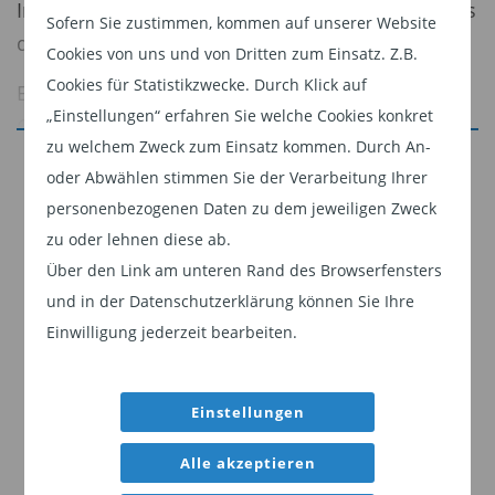
In diesem Umfeld erfüllen thematische Portfolios
Sofern Sie zustimmen, kommen auf unserer Website
drei grundlegende Bedürfnisse von Anlegern.
Cookies von uns und von Dritten zum Einsatz. Z.B.
Cookies für Statistikzwecke. Durch Klick auf
Erstens bieten thematische Trends spannende
„Einstellungen“ erfahren Sie welche Cookies konkret
Chancen für Wachstum. In einer Welt akuter
zu welchem Zweck zum Einsatz kommen. Durch An-
makroökonomischer Herausforderungen sind
Jetzt weiterlesen
oder Abwählen stimmen Sie der Verarbeitung Ihrer
langfristige strukturelle Veränderungen – von
Dieser Inhalt ist für professionelle Anleger
personenbezogenen Daten zu dem jeweiligen Zweck
technologischen Umbrüchen bis hin zur
bestimmt. Mit Klick auf "Weiter" bestätigen
zu oder lehnen diese ab.
Energiewende – starke Wachstumstreiber, die
Sie, dass Sie ein professioneller Anleger sind
Über den Link am unteren Rand des Browserfensters
sich im Laufe der Zeit, durch die Höhen und
und stimmen unserer
Datenschutzerklärung
und in der Datenschutzerklärung können Sie Ihre
Tiefen der Konjunkturzyklen hindurch,
zu.
Einwilligung jederzeit bearbeiten.
wahrscheinlich fortsetzen werden.
Weiter
Zweitens sehnen sich viele Aktienanleger nach
Einstellungen
idiosynkratischen Ertragsquellen. Mit anderen
Alle akzeptieren
Worten: Sie wollen Erträge erzielen, die sich