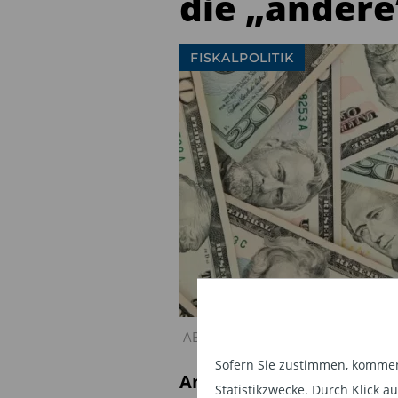
die „andere“
FISKALPOLITIK
AB: Update zur Fiskalpolitik – die „
Sofern Sie zustimmen, kommen 
Anhaltende Haushaltsdef
Statistikzwecke. Durch Klick 