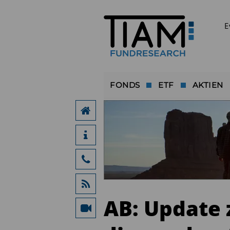
E
FONDS
ETF
AKTIEN
AB: Update z