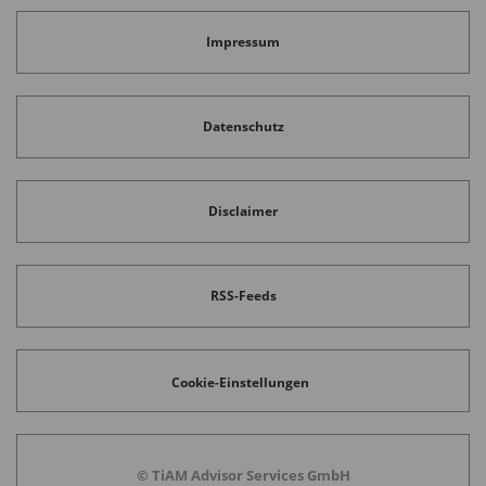
Eine Matrixanalyse fasst die wichtigsten
Impressum
Risikopositionen, Anfälligkeiten und Chancen
zusammen (
Abbildung
).
Datenschutz
Disclaimer
RSS-Feeds
Cookie-Einstellungen
© TiAM Advisor Services GmbH