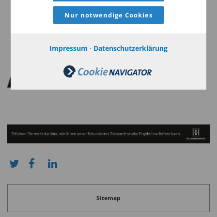
schwächen, indem sie Kosten, Wettbewerb und
Nur notwendige Cookies
Preissetzungsmacht verändert. Um diese Effekte
branchenübergreifend einheitlich zu bewerten,
konzentrieren wir uns auf die Mechanismen, die
Impressum
·
Datenschutzerklärung
unserer Meinung nach für die Bonitätsanalyse
am wichtigsten sind:
Funktionale Verdrängung – Bedroht KI die
wirtschaftliche Kernfunktion der Branche?
Erosion von Eintrittsbarrieren – Schwächt KI
strukturelle Wettbewerbsbarrieren?
Anfälligkeit der Margenstruktur – Werden Gewinne
durch Knappheit oder Informationsvorteile gestützt?
Potenzial für strukturellen Rückenwind – Stärkt KI die
Sitemap
Wirtschaftlichkeit der Branche durch Kosten, Nachfrage
oder Skalierung?