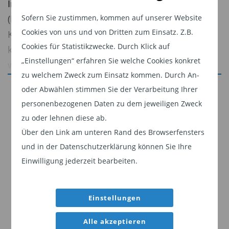
Industrieländer mehr. Die Schwellenländer
Sofern Sie zustimmen, kommen auf unserer Website
(Emerging Markets, EM) haben nun ihre eigenen
Cookies von uns und von Dritten zum Einsatz. Z.B.
KI-Juwelen, und Produktivitätssteigerungen
Cookies für Statistikzwecke. Durch Klick auf
könnten folgen. Für Anleiheninvestoren erwarten
„Einstellungen“ erfahren Sie welche Cookies konkret
wir, dass sich die Auswirkungen je nach Land
zu welchem Zweck zum Einsatz kommen. Durch An-
unterscheiden – angetrieben durch die
Jetzt weiterlesen
oder Abwählen stimmen Sie der Verarbeitung Ihrer
Branchenzusammensetzung, Kapitalintensität,
personenbezogenen Daten zu dem jeweiligen Zweck
Dieser Inhalt ist für professionelle Anleger
digitale Infrastruktur und die Geschwindigkeit der
zu oder lehnen diese ab.
bestimmt. Mit Klick auf "Weiter" bestätigen
Einführung.
Über den Link am unteren Rand des Browserfensters
Sie, dass Sie ein professioneller Anleger sind
Die Methodik ist bei der Bewertung von EM-
und in der Datenschutzerklärung können Sie Ihre
und stimmen unserer
Datenschutzerklärung
Unternehmen entscheidend
Einwilligung jederzeit bearbeiten.
zu.
Für Anleger in
EM-Unternehmensanleihen
ist
Weiter
Einstellungen
das Hauptthema die Bonität. KI kann die
Wirtschaftlichkeit von Branchen stärken oder
Alle akzeptieren