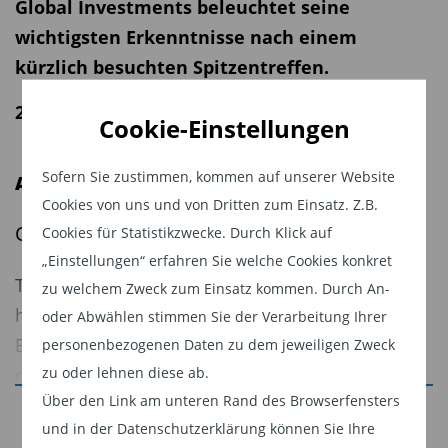
Global Investments beleuchtet seine
wichtigsten Erkenntnisse nach einem
kürzlich besuchten Spitzentreffen.
26.06.2026 | 12:05 Uhr
Cookie-Einstellungen
Sofern Sie zustimmen, kommen auf unserer Website
Ausblick
Cookies von uns und von Dritten zum Einsatz. Z.B.
Optimismus für das zweite Halbjahr 2026
Cookies für Statistikzwecke. Durch Klick auf
„Einstellungen“ erfahren Sie welche Cookies konkret
Trotz anhaltender geopolitischer Spannungen
zu welchem Zweck zum Einsatz kommen. Durch An-
haben sich Unternehmen aus verschiedenen
oder Abwählen stimmen Sie der Verarbeitung Ihrer
Branchen für das zweite Halbjahr 2026 vorsichtig
personenbezogenen Daten zu dem jeweiligen Zweck
zu oder lehnen diese ab.
optimistisch geäußert. Ein südkoreanischer
Über den Link am unteren Rand des Browserfensters
Autobauer und ein globaler Hersteller von
Jetzt weiterlesen
und in der Datenschutzerklärung können Sie Ihre
Elektrowerkzeugen unterstrichen in ihrem