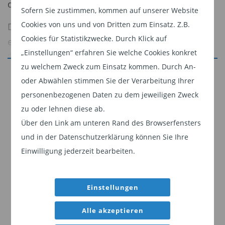
die allerdings (vorerst) nicht zustande kam.
Sofern Sie zustimmen, kommen auf unserer Website
Cookies von uns und von Dritten zum Einsatz. Z.B.
Das letzte Gebot bewertete Anglo American mit
Cookies für Statistikzwecke. Durch Klick auf
einem Kurs von 31,11 GBP (23,68 GBP zum
„Einstellungen“ erfahren Sie welche Cookies konkret
Schlusskurs 07.06.2024; Aufschlag ~31%) bzw.
zu welchem Zweck zum Einsatz kommen. Durch An-
38,6 Mrd. GBP. Das Anglo-Management sah diese
Jetzt weiterlesen
oder Abwählen stimmen Sie der Verarbeitung Ihrer
Bewertung als deutlich zu niedrig an. Anglo
Dieser Inhalt ist für professionelle Anleger
personenbezogenen Daten zu dem jeweiligen Zweck
American muss nun seine neue Strategie, die vor
bestimmt. Mit Klick auf "Weiter" bestätigen
zu oder lehnen diese ab.
allem auf die Fokussierung auf weniger
Sie, dass Sie ein professioneller Anleger sind
Über den Link am unteren Rand des Browserfensters
Geschäftssegmente bzw. Assets abzielt,
und stimmen unserer
Datenschutzerklärung
und in der Datenschutzerklärung können Sie Ihre
möglichst schnell umsetzen und zeigen, dass
zu.
Einwilligung jederzeit bearbeiten.
man aus eigener Kraft den Firmenwert steigern
Weiter
kann. Sofern Anglo keinen Erfolg mit der
Einstellungen
Umsetzung seiner Strategie hat, dürfte das
Unternehmen schnell wieder in den Fokus als
Alle akzeptieren
Übernahmeziel geraten. „Objekt der Begierde“