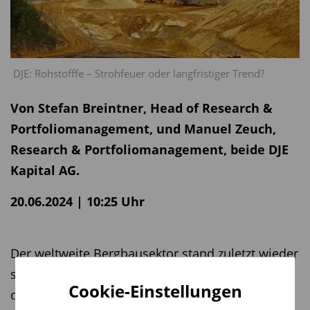
DJE: Rohstofffe – Strohfeuer oder langfristiger Trend?
Von Stefan Breintner, Head of Research &
Portfoliomanagement, und Manuel Zeuch,
Research & Portfoliomanagement, beide DJE
Kapital AG.
20.06.2024 | 10:25 Uhr
Der weltweite Bergbausektor stand zuletzt wieder
stärker im Fokus vieler Investoren, bedingt durch
Cookie-Einstellungen
die versuchte Übernahme von Anglo American,