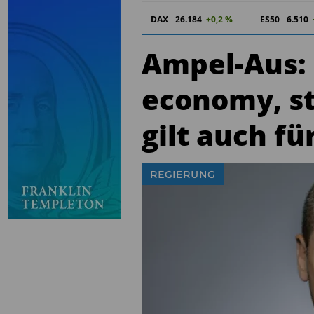
DAX
26.184
+0,2 %
ES50
6.510
Ampel-Aus: „
economy, st
gilt auch f
REGIERUNG