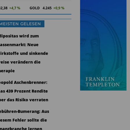
82,38
+4,7 %
GOLD
4.245
+0,9 %
MEISTEN GELESEN
dipositas wird zum
assenmarkt: Neue
irkstoffe und sinkende
reise verändern die
herapie
eopold Aschenbrenner:
as 439 Prozent Rendite
ber das Risiko verraten
ebühren-Bumerang: Aus
iesem Fehler sollte die
inanzbranche lernen