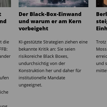
t
Der Black-Box-Einwand
Ber
okratieabbau
und
und warum er am Kern
stei
ieabbau und eine Modernisierung des
vorbeigeht
Ein
tschland sind notwendig. Dies umfasst
 die Möglichkeit, Atomkraftwerke
t die
KI-gestützte Strategien ziehen eine
Trot
en und in die Energiewende zu
FFB:
bekannte Kritik an: Sie seien
Moss 
ise langfristig zu senken und die
ander
risikoreiche Black Boxes,
errei
tärken.
undurchsichtig von der
und s
Konstruktion her und daher für
mitte
rufen
institutionelle Mandate
de der Ampelkoalition als eine Chance,
ungeeignet.
chaftliche und politische
Reformen
in
iche
e Wachstum und Stabilität fördern
ng sollte sich daher auf Investitionen,
rung