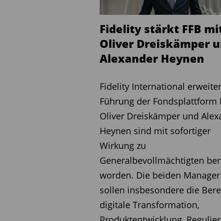
[...]
Fidelity stärkt FFB mi
Modernisierung und Bür
Oliver Dreiskämper 
Ein umfassender Bürokrat
Alexander Heynen
Wirtschaftsstandorts
Deu
meiner Meinung nach auch
Fidelity International erweiter
erneut in Betracht zu zieh
Führung der Fondsplattform 
investieren, um Energiepre
Oliver Dreiskämper und Alex
Wettbewerbsfähigkeit zu s
Heynen sind mit sofortiger
Wirkung zu
Fazit
Generalbevollmächtigten be
Insgesamt sehe ich das En
worden. Die beiden Manager
dringend notwendige wirts
sollen insbesondere die Bere
Deutschland anzugehen, di
digitale Transformation,
könnten. Eine neue Regieru
Produktentwicklung, Regulie