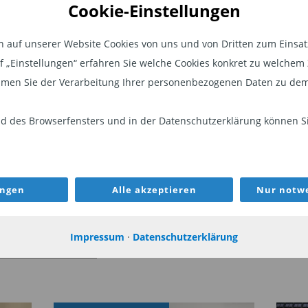
flationsentwicklung
und am kurzen
Cookie-Einstellungen
po der Europäischen Zentralbank (EZB)
t auf einen Regierungswechsel zu einem
auf unserer Website Cookies von uns und von Dritten zum Einsatz.
nnte, da mit Mehrausgaben gerechnet
auf „Einstellungen“ erfahren Sie welche Cookies konkret zu welch
men Sie der Verarbeitung Ihrer personenbezogenen Daten zu dem
eher für unwahrscheinlich. Auf 12-
weiter mit einem
Renditerückgang
 des Browserfensters und in der Datenschutzerklärung können Sie
nd einer leichten Versteilerung der
ungen
Alle akzeptieren
Nur notwe
arkt wird vorerst stärker von der US-
geprägt. Die drohenden Zölle sowie das
Impressum
·
Datenschutzerklärung
WEITER
sbesondere in der verarbeitenden
. Doch sollte nach der Neuwahl eine
olitik eingeschlagen werden, halten wir