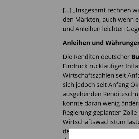
[...] „Insgesamt rechnen 
den Märkten, auch wenn es
und Anleihen leichten Ge
Anleihen und Währunge
Die Renditen deutscher
Bu
Eindruck rückläufiger Inf
Wirtschaftszahlen seit A
sich jedoch seit Anfang O
ausgehenden Renditeschub
konnte daran wenig änder
Regierung geplanten Zölle
Wirtschaftswachstum laste
deutsche Anleiherenditen 