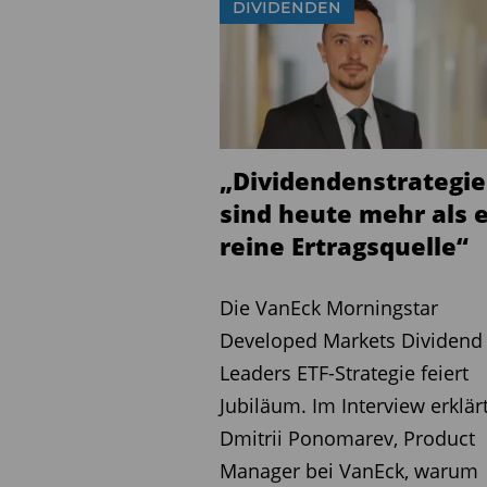
eine
Bewertungsausweit
DIVIDENDEN
zwölf Monate für wahrsche
Gewinnschätzungen erst m
werden würden. Dabei schli
der Anleger schon aufgrun
Regierungskoalition dem 
„Dividendenstrategi
freundlicher gesinnt sein
sind heute mehr als 
eines Regierungswechsels 
reine Ertragsquelle“
dürften. Angesichts der g
jedoch eher
Nebenwerte
Die VanEck Morningstar
Developed Markets Dividend
Leaders ETF-Strategie feiert
Zu den Herausforderung
Jubiläum. Im Interview erklär
Berliner Regierungskoali
Dmitrii Ponomarev, Product
von Metzler Asset Mana
Manager bei VanEck, warum