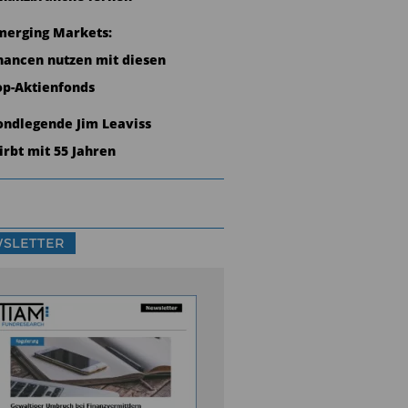
merging Markets:
hancen nutzen mit diesen
op-Aktienfonds
ondlegende Jim Leaviss
tirbt mit 55 Jahren
SLETTER