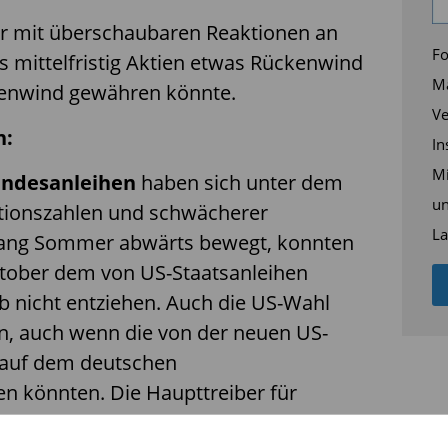
wir mit überschaubaren Reaktionen an
Fo
 mittelfristig Aktien etwas Rückenwind
Ma
genwind gewähren könnte.
Ve
n:
In
Mi
ndesanleihen
haben sich unter dem
un
lationszahlen und schwächerer
La
nfang Sommer abwärts bewegt, konnten
ktober dem von US-Staatsanleihen
 nicht entziehen. Auch die US-Wahl
n, auch wenn die von der neuen US-
 auf dem deutschen
n könnten. Die Haupttreiber für
dürften weiterhin der