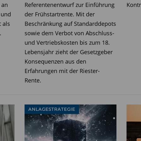
or erheblichen Herausforderungen,
 an
Referentenentwurf zur Einführung
Kontr
se, eine schwache technologische
 und
der Frühstartrente. Mit der
gkeit einer Reform des sozialen
 als
Beschränkung auf Standarddepots
 dringend notwendig, sich von der
.
sowie dem Verbot von Abschluss-
rt zu lösen und die Binnennachfrage
und Vertriebskosten bis zum 18.
ionen zu stärken.
Lebensjahr zieht der Gesetzgeber
Konsequenzen aus den
t nach erreicht werden durch folgende
Erfahrungen mit der Riester-
Rente.
n:
Um mehr Spielraum für öffentliche und private
reformieren:
Kürzungen in den Renten und im
ANLAGESTRATEGIE
rbeitsaufnahme zu erhöhen.
egrieren:
Maßnahmen zur besseren
 notwendig.