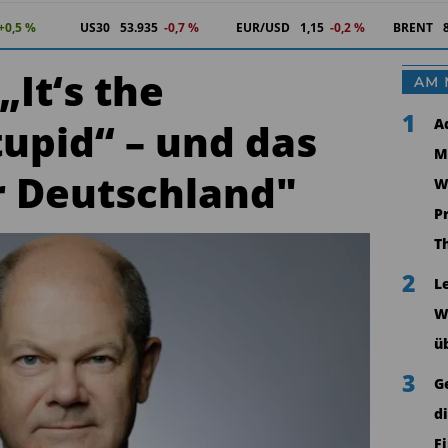
+0,5 %
US30
53.935
-0,7 %
EUR/USD
1,15
-0,2 %
BRENT
It‘s the
AM 
1
upid“ – und das
A
M
ür Deutschland"
W
P
T
2
L
W
ü
3
G
d
F