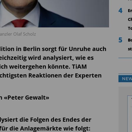
4
E
C
T
nzler Olaf Scholz
5
B
tion in Berlin sorgt für Unruhe auch
s
ichzeitig wird analysiert, wie es
lich weitergehen könnte. TiAM
chtigsten Reaktionen der Experten
NEW
on «Peter Gewalt»
ysiert die Folgen des Endes der
für die Anlagemärkte wie folgt: