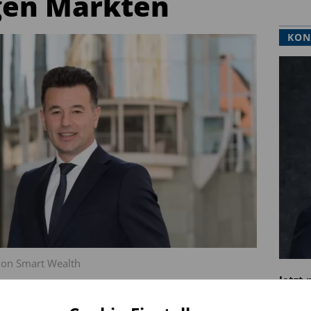
gen Märkten
KON
von Smart Wealth
Jetzt
 einem prägenden Merkmal des
Sie mö