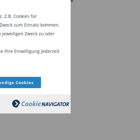
rategien erfahren oder ein
 Z.B. Cookies für
liches Gespräch führen?
em Zweck zum Einsatz kommen.
ktieren Sie
Roger Bootz
:
 jeweiligen Zweck zu oder
.bootz@smartwealth.ch
 Ihre Einwilligung jederzeit
ndige Cookies