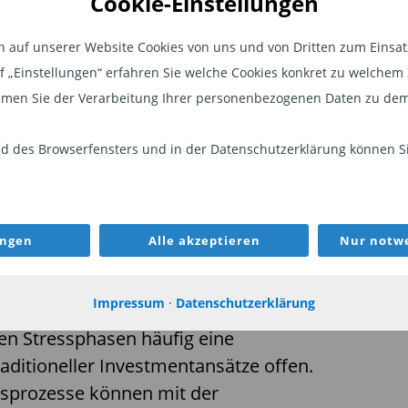
Cookie-Einstellungen
felds geworden. Ob ausgelöst durch
und St
ngen, Zinsveränderungen oder
auf unserer Website Cookies von uns und von Dritten zum Einsatz.
persön
en privaten Märkten – schnelle
auf „Einstellungen“ erfahren Sie welche Cookies konkret zu welch
 selbst erfahrene Investoren vor
Konta
men Sie der Verarbeitung Ihrer personenbezogenen Daten zu dem
. Bei Smart Wealth sind wir
roger
nsequentes Risikomanagement in
 des Browserfensters und in der Datenschutzerklärung können Sie
htigsten Leistungen gehört, die wir
ungen
Alle akzeptieren
Nur notwe
Impressum
·
Datenschutzerklärung
sten Gespräch mit
Benzinga
en Stressphasen häufig eine
ditioneller Investmentansätze offen.
sprozesse können mit der