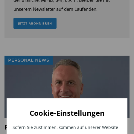
unserem Newsletter auf dem Laufenden.
JETZT ABONNIEREN
PERSONAL NEWS
Cookie-Einstellungen
René Frick wechselt zu Lazard AM
Sofern Sie zustimmen, kommen auf unserer Website