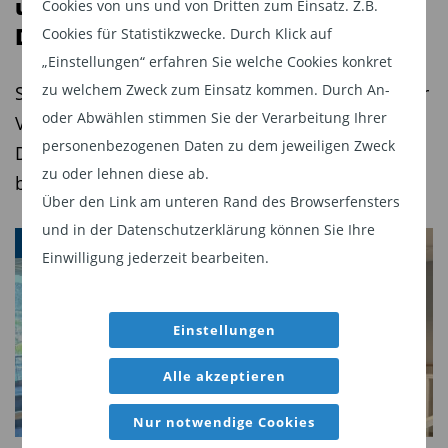
und verstärkt dort das Third Party
Cookies von uns und von Dritten zum Einsatz. Z.B.
Distribution-Team
Cookies für Statistikzwecke. Durch Klick auf
„Einstellungen“ erfahren Sie welche Cookies konkret
zu welchem Zweck zum Einsatz kommen. Durch An-
Seit dem 3. August verstärkt René Frick als Senior
oder Abwählen stimmen Sie der Verarbeitung Ihrer
Vice President das Team um Andreas Rau,
personenbezogenen Daten zu dem jeweiligen Zweck
Director, Head of Third Party Distribution (TPD)
zu oder lehnen diese ab.
bei Lazard Asset Management, in Frankfurt.
Über den Link am unteren Rand des Browserfensters
und in der Datenschutzerklärung können Sie Ihre
PERSONAL NEWS
Einwilligung jederzeit bearbeiten.
Einstellungen
Alle akzeptieren
Nur notwendige Cookies