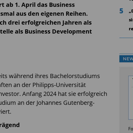
rt ab 1. April das Business
5
„
smal aus den eigenen Reihen.
s
ch drei erfolgreichen Jahren als
r
telle als Business Development
NEW
reits während ihres Bachelorstudiums
ten an der Philipps-Universität
vestor. Anfang 2024 hat sie erfolgreich
udium an der Johannes Gutenberg-
iert.
prägend
Fo