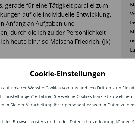
, gerade für eine Tätigkeit parallel zum
Ma
ungen auf die individuelle Entwicklung.
Ve
 von Anfang an Aufgaben und
In
n, durch die ich zu der Persönlichkeit
Mi
ch heute bin,“ so Maischa Friedrich. (jk)
un
La
Cookie-Einstellungen
auf unserer Website Cookies von uns und von Dritten zum Einsatz.
auf „Einstellungen“ erfahren Sie welche Cookies konkret zu welch
men Sie der Verarbeitung Ihrer personenbezogenen Daten zu dem
 des Browserfensters und in der Datenschutzerklärung können Sie
MIKROFINANZFONDS
PER