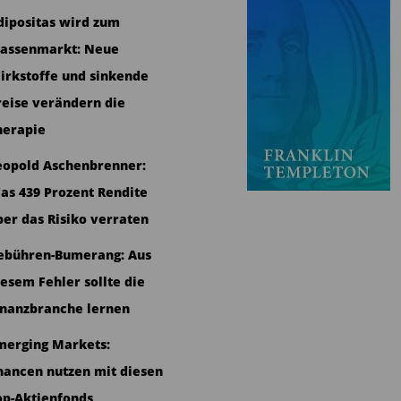
dipositas wird zum
assenmarkt: Neue
irkstoffe und sinkende
reise verändern die
herapie
eopold Aschenbrenner:
as 439 Prozent Rendite
ber das Risiko verraten
ebühren-Bumerang: Aus
iesem Fehler sollte die
inanzbranche lernen
merging Markets:
hancen nutzen mit diesen
op-Aktienfonds