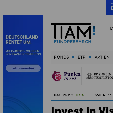
E
FONDS
ETF
AKTIEN
DAX
26.319
+0,7 %
ES50
6.527
Invest in Vi