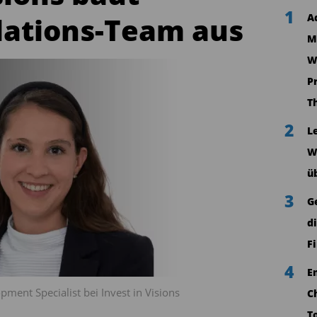
1
lations-Team aus
A
M
W
P
T
2
L
W
ü
3
G
d
F
4
E
ment Specialist bei Invest in Visions
C
T