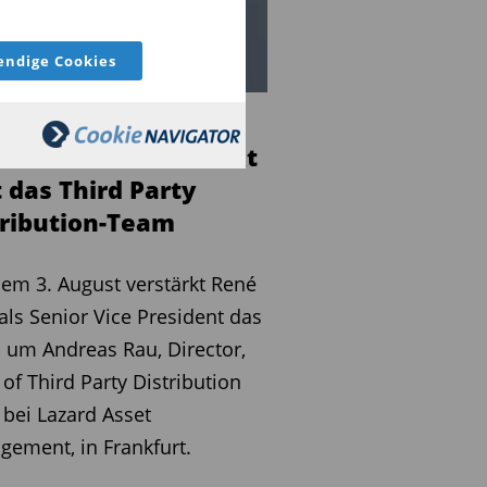
ndige Cookies
é Frick wechselt zu
ard AM und verstärkt
 das Third Party
tribution-Team
dem 3. August verstärkt René
 als Senior Vice President das
um Andreas Rau, Director,
of Third Party Distribution
 bei Lazard Asset
ement, in Frankfurt.