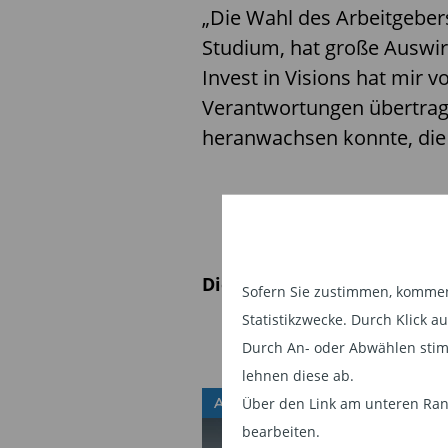
„Die Wahl des Arbeitgebers
Studium, hat große Auswirk
Invest in Visions hat mir
Verantwortungen übertrage
heranwachsen konnte, die i
Diesen Beitrag teilen:
Sofern Sie zustimmen, kommen 
Statistikzwecke. Durch Klick 
Durch An- oder Abwählen stim
lehnen diese ab.
Über den Link am unteren Rand
ANLEIHEFONDS
bearbeiten.