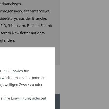
rktanalysen,
rmögensverwalter-Interviews,
side-Storys aus der Branche,
FID, 34f, u.v.m. Bleiben Sie mit
serem Newsletter auf dem
ufenden.
JETZT ABONNIEREN
 Z.B. Cookies für
em Zweck zum Einsatz kommen.
 jeweiligen Zweck zu oder
 Ihre Einwilligung jederzeit
SONAL NEWS