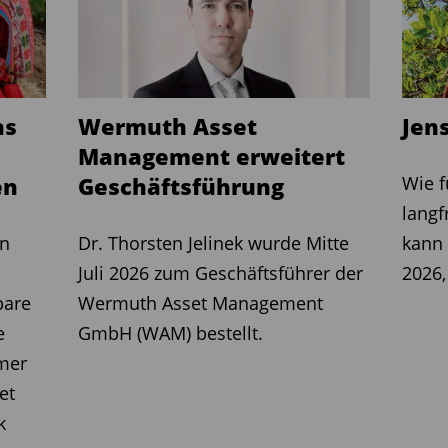
as
Wermuth Asset
Jen
Management erweitert
en
Geschäftsführung
Wie 
langf
en
Dr. Thorsten Jelinek wurde Mitte
kann
Juli 2026 zum Geschäftsführer der
2026,
bare
Wermuth Asset Management
e
GmbH (WAM) bestellt.
mer
et
k