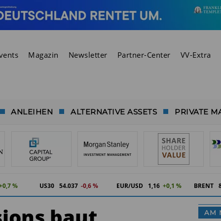
vents
Magazin
Newsletter
Partner-Center
VV-Extra
ANLEIHEN
ALTERNATIVE ASSETS
PRIVATE M
+0,7 %
US30
54.037
-0,6 %
EUR/USD
1,16
+0,1 %
BRENT
sions baut
AM 