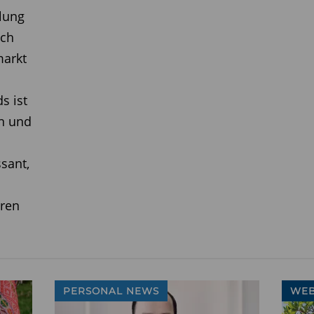
lung
ich
markt
s ist
en und
ssant,
eren
PERSONAL NEWS
WEB