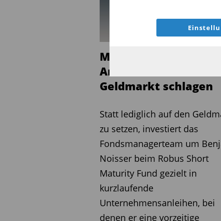
Einstell
Mit aktiver
Anleiheselektion den
Geldmarkt schlagen
Statt lediglich auf den Geldm
zu setzen, investiert das
Fondsmanagerteam um Ben
Noisser beim Robus Short
Maturity Fund gezielt in
kurzlaufende
Unternehmensanleihen, bei
denen er eine vorzeitige