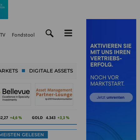
TV
Fondstool
ARKETS
DIGITALE ASSETS
82,27
+4,6 %
GOLD
4.343
+3,3 %
MEISTEN GELESEN