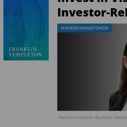
Investor-Re
MIKROFINANZFONDS
Maischa Friedrich, Business Develop