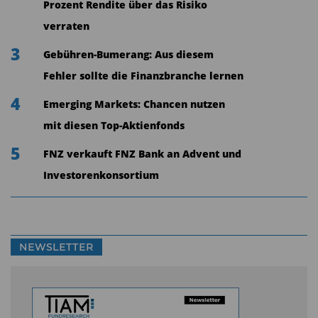
Prozent Rendite über das Risiko
muss das Umfeld passen. Attraktiv findet
verraten
Hermann insbesondere solche Unternehmen,
3
Gebühren-Bumerang: Aus diesem
deren Geschäftsfelder sich im Rahmen
Fehler sollte die Finanzbranche lernen
aussichtsreicher Mega-Trends bewegen.
4
„Bereiche, die wir spannend finden, sind unter
Emerging Markets: Chancen nutzen
anderem die Themen Grüne Revolution, Neue
mit diesen Top-Aktienfonds
Technologien und Demografie. Wir suchen hier
5
FNZ verkauft FNZ Bank an Advent und
Firmen, die von einem dieser Basistrends
Investorenkonsortium
profitieren, aber auch darüber hinaus Wachstum
erzeugen können, zum Beispiel durch regionale
Expansion oder wachsende Produktzyklen“, so
NEWSLETTER
Hermann.