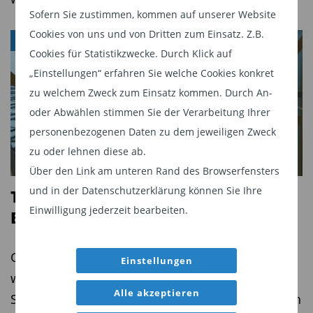
ALs konkretes Beispiel für ein Unternehmen, das
Sofern Sie zustimmen, kommen auf unserer Website
im Bereich Gesundheit eine ertragreiche
Cookies von uns und von Dritten zum Einsatz. Z.B.
BANKEN
technologische Nische gefunden habe, nennt
Cookies für Statistikzwecke. Durch Klick auf
Hermann die Firma GoodRx aus den USA. „In den
„Einstellungen“ erfahren Sie welche Cookies konkret
USA übersteigen die Ausgaben für das Thema
zu welchem Zweck zum Einsatz kommen. Durch An-
Gesundheit alle anderen Bereiche. Für den
oder Abwählen stimmen Sie der Verarbeitung Ihrer
durchschnittlichen US-Amerikaner ist das ein
personenbezogenen Daten zu dem jeweiligen Zweck
großes Problem. So sind die meisten Fälle
zu oder lehnen diese ab.
finanzieller Schwierigkeiten auf die hohen Kosten
Über den Link am unteren Rand des Browserfensters
und in der Datenschutzerklärung können Sie Ihre
für Gesundheitsdienstleistungen
Top Ten: Das sind die größten
Einwilligung jederzeit bearbeiten.
zurückzuführen“, erklärt Hermann. Das
Banken Europas
Unternehmen GoodRX biete hier eine Lösung an,
die eine Ineffizienz des Marktes ausnutze: Je
Größe ist nicht alles – aber in der Finanzwelt ein
Einstellungen
nachdem, bei wem sie versichert seien, zahlten
wichtiger Gradmesser. Das Datenunternehmen
Alle akzeptieren
Patienten unterschiedliche Preise für dasselbe
S&P Global hat die größten Banken Europas nach