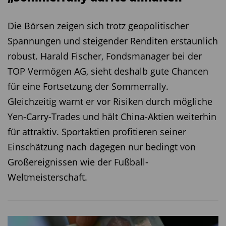
werbefinanziert. Dieses Prinzip funktioniere
natürlich nicht nur bei Medikamenten. Und so
Die Börsen zeigen sich trotz geopolitischer
expandiere GoodRx nun auch in andere Bereiche.
Spannungen und steigender Renditen erstaunlich
„Derzeit macht das Unternehmen eine Milliarde
robust. Harald Fischer, Fondsmanager bei der
US-Dollar Umsatz. Das ist erst der Anfang. Das
TOP Vermögen AG, sieht deshalb gute Chancen
Potential ist riesig. Innerhalb kurzer Zeit hat
für eine Fortsetzung der Sommerrally.
GoodRx seine Konsumentenzahlen
Gleichzeitig warnt er vor Risiken durch mögliche
versechsfacht“, so Hermann. Aufgrund seiner
Yen-Carry-Trades und hält China-Aktien weiterhin
gewachsenen Datenbasis, seiner Bekanntheit
für attraktiv. Sportaktien profitieren seiner
und der hohen Akzeptanz durch die Nutzer sei
Einschätzung nach dagegen nur bedingt von
GoodRx das Google im Gesundheitssystem. Das
Großereignissen wie der Fußball-
Geschäftsmodell habe einen hohen Schutzwall.
Weltmeisterschaft.
Konkurrenten könnten nur wenig besser machen.
Schließlich profitiere GoodRx auch von einem
gewaltigen Netzwerkeffekt: „Zwei Drittel der Ärzte