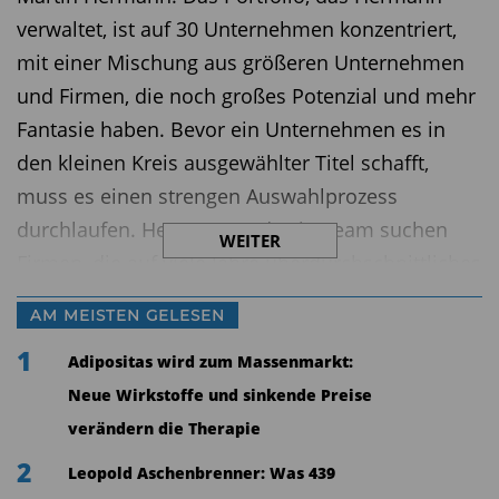
verwaltet, ist auf 30 Unternehmen konzentriert,
mit einer Mischung aus größeren Unternehmen
und Firmen, die noch großes Potenzial und mehr
Fantasie haben. Bevor ein Unternehmen es in
den kleinen Kreis ausgewählter Titel schafft,
muss es einen strengen Auswahlprozess
durchlaufen. Hermann und sein Team suchen
WEITER
Firmen, die auf viele Jahre überdurchschnittliches
Wachstum erzeugen können, mit steigendem
AM MEISTEN GELESEN
Cashflow – im besten Fall solche Unternehmen,
1
deren Potenzial vom Markt noch nicht in vollem
Adipositas wird zum Massenmarkt:
Umfang gesehen wird. Der Fondsmanager
Neue Wirkstoffe und sinkende Preise
analysiert dabei die Unternehmen nicht nur
verändern die Therapie
aufgrund ihrer fundamentalen Daten, sondern
2
Leopold Aschenbrenner: Was 439
achtet auch auf ihre ESG-Verträglichkeit. Zudem