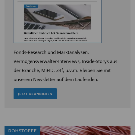
Fonds-Research und Marktanalysen,
Vermögensverwalter-Interviews, Inside-Storys aus
Am Beispiel Technologie erklärt Hermann
der Branche, MiFID, 34f, u.v.m. Bleiben Sie mit
genauer, was er damit meint. So hätte etwa die
unserem Newsletter auf dem Laufenden.
Halbleiterindustrie zwar weiterhin großes
Potenzial. Doch es gebe nur wenige
JETZT ABONNIEREN
Nischenspieler, die auch auf lange Sicht noch
gutes Geld verdienen könnten. Ein weiteres
Technologiefeld seien Crossover-Pioniere, die
über ihr angestammtes Geschäftsmodell
ROHSTOFFE