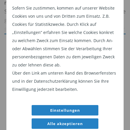
möglich. Insbesondere, da Donald Trump im
Sofern Sie zustimmen, kommen auf unserer Website
Spiel ist. Die USA nutzen laut Edgar Walk die Zölle
Cookies von uns und von Dritten zum Einsatz. Z.B.
gezielt zur Haushaltskonsolidierung und als
Cookies für Statistikzwecke. Durch Klick auf
geopolitisches Druckmittel. Für die EU stehen vor
„Einstellungen“ erfahren Sie welche Cookies konkret
allem sektorspezifische Exporte wie Stahl und
zu welchem Zweck zum Einsatz kommen. Durch An-
Jetzt weiterlesen
Autos auf dem Spiel.
oder Abwählen stimmen Sie der Verarbeitung Ihrer
Dieser Inhalt ist für professionelle Anleger
personenbezogenen Daten zu dem jeweiligen Zweck
Gleichzeitig üben Währungsbewegungen und
bestimmt. Mit Klick auf "Weiter" bestätigen
zu oder lehnen diese ab.
protektionistische Praktiken asiatischer Staaten
Sie, dass Sie ein professioneller Anleger sind
Über den Link am unteren Rand des Browserfensters
zusätzlichen Druck aus. Besonders betroffen: die
und stimmen unserer
Datenschutzerklärung
und in der Datenschutzerklärung können Sie Ihre
deutsche Industrie, die durch schwache
zu.
Einwilligung jederzeit bearbeiten.
Nachfrage, starke Währungen und geopolitische
Weiter
Unsicherheiten mehrfach belastet wird.
Einstellungen
Beitrag öffnen
Alle akzeptieren