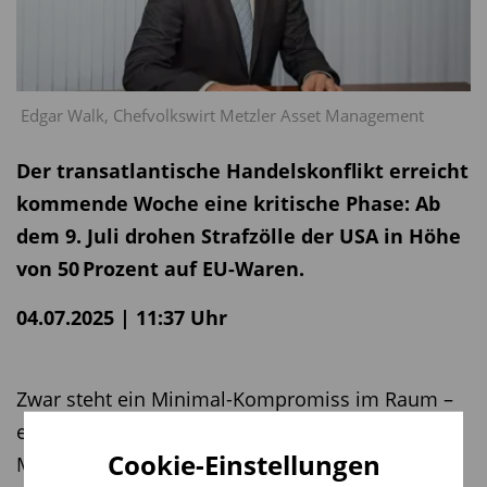
Edgar Walk, Chefvolkswirt Metzler Asset Management
Der transatlantische Handelskonflikt erreicht
kommende Woche eine kritische Phase: Ab
dem 9. Juli drohen Strafzölle der USA in Höhe
von 50 Prozent auf EU-Waren.
04.07.2025 | 11:37 Uhr
Zwar steht ein Minimal-Kompromiss im Raum –
etwa in Form eines 10-prozentigen US-
Cookie-Einstellungen
Mindestzolls –, doch eine Eskalation ist weiterhin