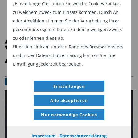
zu.
„Einstellungen“ erfahren Sie welche Cookies konkret
niedrigeren Wachstumserwartungen geprägten
zu welchem Zweck zum Einsatz kommen. Durch An-
Weiter
globalen Umfeld solide risikoadjustierte Renditen
oder Abwählen stimmen Sie der Verarbeitung Ihrer
erzielen können.
personenbezogenen Daten zu dem jeweiligen Zweck
zu oder lehnen diese ab.
Die Global Equity Plus AI Strategie von Smart
Über den Link am unteren Rand des Browserfensters
Wealth stösst dabei auf besonderes Interesse, da
und in der Datenschutzerklärung können Sie Ihre
sie tägliche Liquidität, eine disziplinierte, KI-
Einwilligung jederzeit bearbeiten.
gestützte Portfoliokonstruktion und eine Sharia-
konforme Struktur miteinander verbindet. Damit
KONTAKT
hat sich die Strategie als attraktiver Weg für
Einstellungen
Investoren der Region positioniert, die
Alle akzeptieren
langfristiges Kapitalwachstum anstreben und
zugleich mit den lokalen Anlage- und
Nur notwendige Cookies
Compliance-Anforderungen im Einklang bleiben
möchten.
Impressum
·
Datenschutzerklärung