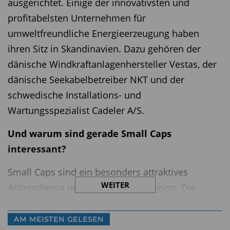
ausgerichtet. Einige der innovativsten und
profitabelsten Unternehmen für
umweltfreundliche Energieerzeugung haben
ihren Sitz in Skandinavien. Dazu gehören der
dänische Windkraftanlagenhersteller Vestas, der
dänische Seekabelbetreiber NKT und der
schwedische Installations- und
Wartungsspezialist Cadeler A/S
.
Und warum sind gerade Small Caps
interessant?
Small Caps sind ein besonders attraktives
WEITER
Anlagethema in der nordischen Region. Die
Small- und Mid-Cap-Märkte der nordischen
Länder bilden dynamische Ökosysteme mit
AM MEISTEN GELESEN