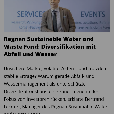
unter dem Aspekt der Liquidität.
Welche Branchen gewichten Sie im Vergleich
zur Peergroup über?
Ich weiß nicht, wie es bei meiner
Regnan Sustainable Water and
Vergleichsgruppe aussieht, aber wir haben eine
Waste Fund: Diversifikation mit
Übergewichtung in Technologie-, Gesundheits-
Abfall und Wasser
und Kommunikationswerten, bei denen es sich in
erster Linie um Video- und mobile
Unsichere Märkte, volatile Zeiten – und trotzdem
Spieleunternehmen handelt. Wir sind in unserer
stabile Erträge? Warum gerade Abfall- und
Anlagephilosophie sehr agnostisch, d. h. wir
Wassermanagement als unterschätzte
versuchen, alles unter dem Gesichtspunkt zu
Diversifikationsbausteine zunehmend in den
betrachten, dass es zum richtigen Preis eine gute
Fokus von Investoren rücken, erklärte Bertrand
Investition sein könnte. Wir bevorzugen jedoch
Lecourt, Manager des Regnan Sustainable Water
Unternehmen mit strukturellem Wachstum und