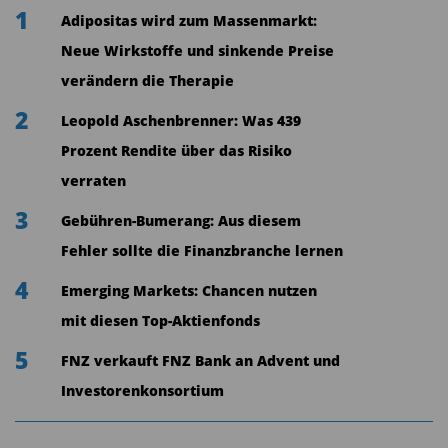
vielversprechenden Innovations- und
1
Adipositas wird zum Massenmarkt:
Wachstumsaussichten, die in Verbindung mit
Neue Wirkstoffe und sinkende Preise
einem starken Rahmen für die
verändern die Therapie
Unternehmensführung die Region als Standort
2
Leopold Aschenbrenner: Was 439
für börsennotierte Unternehmen sehr attraktiv
Prozent Rendite über das Risiko
machen. Unternehmen in diesem Segment
verraten
zeichnen sich häufig durch eine führende
Position in ihren Branchen aus und treiben durch
3
Gebühren-Bumerang: Aus diesem
Spitzentechnologie und nachhaltige Praktiken
Fehler sollte die Finanzbranche lernen
den Wandel und das Wachstum voran. Die
4
Emerging Markets: Chancen nutzen
Anleger haben die Möglichkeit, sowohl aktuelle
mit diesen Top-Aktienfonds
als auch potenzielle künftige Marktführer in ihren
5
FNZ verkauft FNZ Bank an Advent und
jeweiligen Sektoren zu entdecken, deren
Investorenkonsortium
Marktwerte im Vergleich zu ihren starken
globalen Marktpositionen sehr niedrig sind.