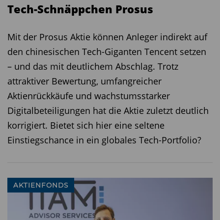
Tech-Schnäppchen Prosus
Lachs und Schifffahrt, Dänemark im
Gesundheitswesen und Schweden in den
Mit der Prosus Aktie können Anleger indirekt auf
Bereichen Industrie, Technologie und
den chinesischen Tech-Giganten Tencent setzen
Immobilien, um nur einige Beispiele zu nennen.
– und das mit deutlichem Abschlag. Trotz
Zweitens arbeiten wir bei unseren Analysen fast
attraktiver Bewertung, umfangreicher
ausschließlich von unten nach oben, d. h. wir
Aktienrückkäufe und wachstumsstarker
verwenden den größten Teil unserer
Digitalbeteiligungen hat die Aktie zuletzt deutlich
Forschungsanstrengungen auf
korrigiert. Bietet sich hier eine seltene
unternehmensspezifische Analysen, die darauf
Einstiegschance in ein globales Tech-Portfolio?
abzielen, das Potenzial und die Risiken zu
verstehen. Drittens versuchen wir, einen sehr
diversifizierten Fonds mit vielen verschiedenen
Positionen zu führen. Dies ist sinnvoll, da wir
AKTIENFONDS
glauben, dass im Small-Cap-Segment ein höheres
unternehmensspezifisches Risiko besteht, auch