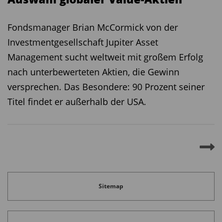
und dass die Bewertungen der
Fondsmanager Brian McCormick von der
Spieleunternehmen einfach viel zu niedrig sind.
Investmentgesellschaft Jupiter Asset
Herr Ludvigsen, wir danken für das Gespräch.
Management sucht weltweit mit großem Erfolg
nach unterbewerteten Aktien, die Gewinn
Diesen Beitrag teilen:
versprechen. Das Besondere: 90 Prozent seiner
Titel findet er außerhalb der USA.
Sitemap