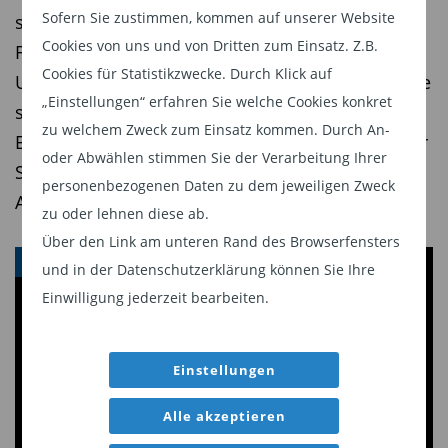
in einer Rezession vor größeren
Sofern Sie zustimmen, kommen auf unserer Website
setzt auf die Kombination aus
Herausforderungen stehen könnten als Large
Cookies von uns und von Dritten zum Einsatz. Z.B.
Fundamentalanalyse, Quant-Modellen und KI-
Caps, zeigt ein Blick in die Finanzgeschichte, dass
Cookies für Statistikzwecke. Durch Klick auf
Unterstützung – und erzielt damit seit Jahren eine
Small und Mid Caps in Abschwungphasen
„Einstellungen“ erfahren Sie welche Cookies konkret
stabile Outperformance gegenüber dem MSCI
zu welchem Zweck zum Einsatz kommen. Durch An-
operativ besser dastehen als ihre Large-Cap-
Europe. Warum der Fonds trotz benchmarknaher
oder Abwählen stimmen Sie der Verarbeitung Ihrer
Pendants. Dank ihrer schlanken Struktur und
Strategie zu den interessantesten europäischen
personenbezogenen Daten zu dem jeweiligen Zweck
Flexibilität können sie ihre Kosten schneller
Aktienfonds zählt.
zu oder lehnen diese ab.
senken und ihre Gewinnspannen besser
Über den Link am unteren Rand des Browserfensters
schützen, zumal sie oft in Nischenmärkten und
AKTIENFONDS
und in der Datenschutzerklärung können Sie Ihre
nicht auf dem Massenmarkt tätig
Einwilligung jederzeit bearbeiten.
sind. Andererseits haben wir in der
Vergangenheit gesehen, dass Small-Cap-Aktien in
Einstellungen
Krisenzeiten und bei Finanzmarktturbulenzen
stärker fallen als ihre Large-Cap-Pendants, sich
Alle akzeptieren
aber auch schneller und deutlicher erholen,