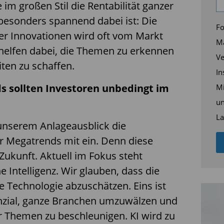
e im großen Stil die Rentabilität ganzer
besonders spannend dabei ist: Die
Fo
ller Innovationen wird oft vom Markt
Ma
helfen dabei, die Themen zu erkennen
Ve
ten zu schaffen.
In
 sollten Investoren unbedingt im
Mi
un
La
unserem Anlageausblick die
r Megatrends mit ein. Denn diese
 Zukunft. Aktuell im Fokus steht
e Intelligenz. Wir glauben, dass die
e Technologie abzuschätzen. Eins ist
en­zial, ganze Branchen umzuwälzen und
r Themen zu beschleunigen. KI wird zu