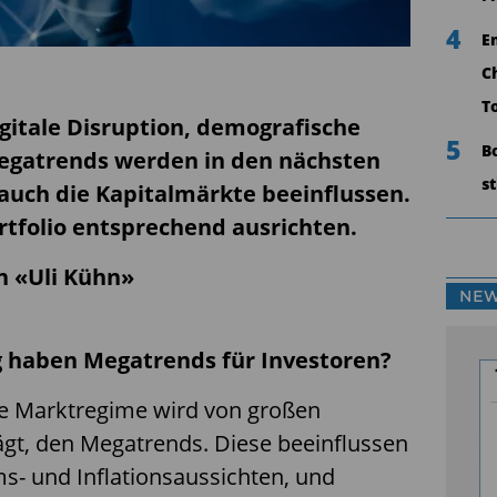
4
E
C
T
digitale Disruption, demografische
5
B
egatrends werden in den nächsten
s
auch die Kapitalmärkte beeinflussen.
ortfolio entsprechend ausrichten.
on «Uli Kühn»
NEW
 haben Megatrends für Investoren?
le Marktregime wird von großen
ägt, den Megatrends. Diese beeinflussen
s- und Inflationsaussichten, und