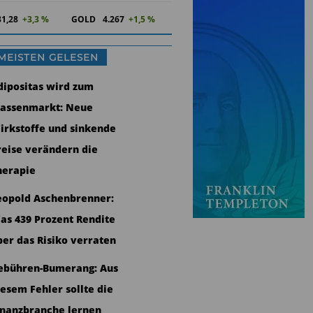
81,28
+3,3 %
GOLD
4.266
+1,5 %
MEISTEN GELESEN
dipositas wird zum
assenmarkt: Neue
irkstoffe und sinkende
reise verändern die
herapie
eopold Aschenbrenner:
as 439 Prozent Rendite
ber das Risiko verraten
ebühren-Bumerang: Aus
iesem Fehler sollte die
inanzbranche lernen