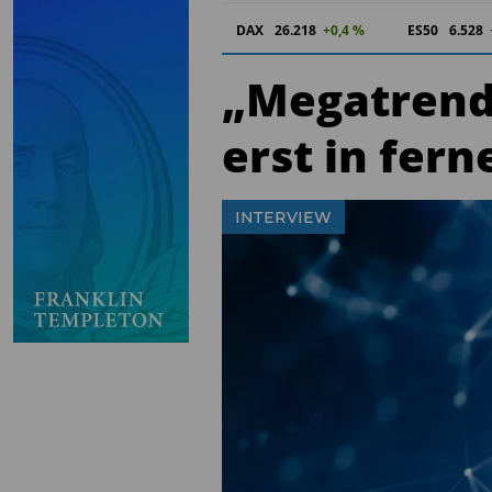
DAX
26.218
+0,4 %
ES50
6.528
„Megatrend
erst in fern
INTERVIEW