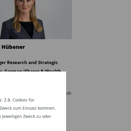
e Hübener
er Research and ­Strategic
ts, German iShares & Wealth,
Rock
tglied des Teams Manager Research
 Z.B. Cookies für
trategic Clients innerhalb des
em Zweck zum Einsatz kommen.
hen iShares & Wealth-Teams
 jeweiligen Zweck zu oder
t Alice Hübener deutsche
unden wie Home Offices von