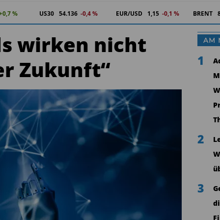
+0,7 %
US30
54.134
-0,4 %
EUR/USD
1,15
-0,1 %
BRENT
s wirken nicht
AM 
1
er Zukunft“
A
M
W
P
T
2
L
W
ü
3
G
d
F