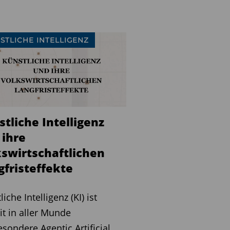
STLICHE INTELLIGENZ
tliche Intelligenz
 ihre
kswirtschaftlichen
gfristeffekte
iche Intelligenz (KI) ist
it in aller Munde
esondere Agentic Artificial