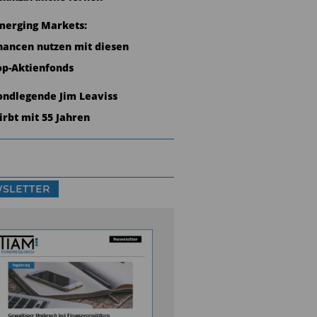
merging Markets:
hancen nutzen mit diesen
op-Aktienfonds
ondlegende Jim Leaviss
tirbt mit 55 Jahren
SLETTER