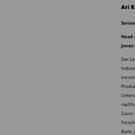
esicherheit oder Lebensmittelversorgung
Ari 
stellen. Zudem erlauben Sie eine
nd Sektorengrenzen hinaus. So kann mit
Senior
iversifiziertes Portfolio aufgebaut und
Head 
yklen navigiert werden.
Jones 
n lassen sich nicht über traditionelle
Der Le
rends wie Technologie, Klimawandel und
Indize
en sind in der Lage, neue Bereiche der
konzen
 und haben das Potenzial, die
Produk
elt zu verschieben. Wir haben auch
Unters
arkeit von indexbasierten Produkten
nachha
n Anlagen demokratisiert hat.
Zuvor 
emen-ETFs im Portfolio einsetzen?
Forsch
Bank, 