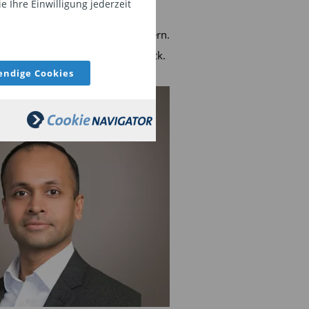
 Ihre Einwilligung jederzeit
banken, Privatbanken und
ebsnetze von strategischen Partnern.
m 2020 von der DWS zu BlackRock.
ndige Cookies