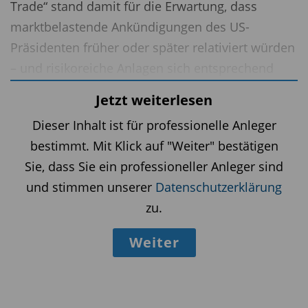
Trade“ stand damit für die Erwartung, dass
marktbelastende Ankündigungen des US-
Präsidenten früher oder später relativiert würden
– und risikoreiche Anlagen sich entsprechend
erholen. Diese Logik funktionierte im Jahr 2025
Jetzt weiterlesen
perfekt und nährte besonders bei Privatanlegern
Dieser Inhalt ist für professionelle Anleger
den Reflex, Kursrückgänge zum Einstieg zu
bestimmt. Mit Klick auf "Weiter" bestätigen
nutzen.
Sie, dass Sie ein professioneller Anleger sind
Trumps Kehrtwenden können Märkte nicht
und stimmen unserer
Datenschutzerklärung
mehr beruhigen
zu.
Im Zusammenhang mit dem Iran-Krieg greift
Weiter
dieses Muster zwar noch teilweise, doch es
verliert erkennbar an Wirkung. Nachdem Donald
Trump am Wochenende vom 21. bis 22. März