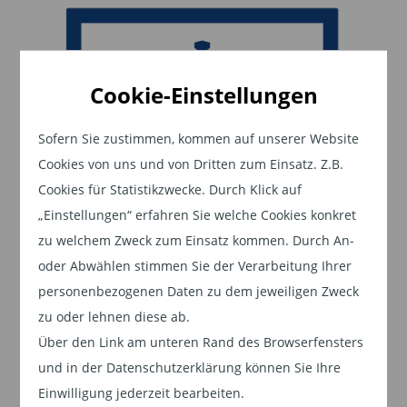
gedroht hatte, die iranische Energieinfrastruktur
zu zerstören, sollte die Straße von Hormus nicht
innerhalb von 48 Stunden wieder geöffnet
Cookie-Einstellungen
werden, kündigte er am Montag, dem 23. März,
eine Verlängerung dieser Frist um fünf Tage an
Sofern Sie zustimmen, kommen auf unserer Website
und verwies auf „sehr produktive Gespräche“.
Cookies von uns und von Dritten zum Einsatz. Z.B.
Nach dieser Ankündigung legten die
Cookies für Statistikzwecke. Durch Klick auf
Terminkontrakte an den US-Märkten innerhalb
„Einstellungen“ erfahren Sie welche Cookies konkret
weniger Minuten um bis zu 4 % zu – gaben diese
zu welchem Zweck zum Einsatz kommen. Durch An-
Gewinne in den folgenden drei Tagen jedoch
oder Abwählen stimmen Sie der Verarbeitung Ihrer
vollständig wieder ab.
personenbezogenen Daten zu dem jeweiligen Zweck
zu oder lehnen diese ab.
Am Donnerstag, dem 26. März, verschob Donald
Über den Link am unteren Rand des Browserfensters
Trump die Frist für seine Drohung erneut,
und in der Datenschutzerklärung können Sie Ihre
diesmal um zehn Tage – „auf Wunsch der
Einwilligung jederzeit bearbeiten.
iranischen Regierung“, wie er es formulierte.