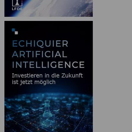
gut laufen“, tauschen der Iran und Israel
weiterhin Raketenangriffe aus, die Spannungen in
den anderen Golfstaaten verschärfen sich und
vor allem bleibt die Straße von Hormus
weitgehend unpassierbar.
Genau darin liegt der entscheidende Punkt.
Unabhängig davon, wie sehr der US-Präsident
von seiner Drohung gegen die iranische
Infrastruktur abrückt und wie positiv er den
Verlauf der Verhandlungen darstellt, werden die
Märkte erst durch eine offizielle Wiederöffnung
der Straße von Hormus nachhaltig beruhigt
werden können.
Die Realität setzt sich durch