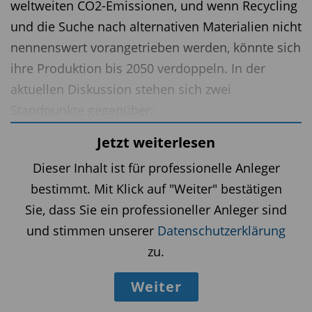
weltweiten CO2-Emissionen, und wenn Recycling
und die Suche nach alternativen Materialien nicht
nennenswert vorangetrieben werden, könnte sich
ihre Produktion bis 2050 verdoppeln. In der
aktuellen Diskussion stehen sich zwei
Standpunkte gegenüber:
Die eine Seite fordert ergänzend zum Ausbau des
Jetzt weiterlesen
Recyclings quantifizierte Ziele zur Reduzierung
Dieser Inhalt ist für professionelle Anleger
der Kunststoffproduktion, die andere Seite setzt
bestimmt. Mit Klick auf "Weiter" bestätigen
eher auf nachgelagerte Maßnahmen,
Sie, dass Sie ein professioneller Anleger sind
einschließlich des Recyclings. Unabhängig vom
und stimmen unserer
Datenschutzerklärung
Ausgang der Verhandlungen wird das künftige
zu.
Abkommen gegen die Verschmutzung durch
Weiter
Kunststoffe ein struktureller Wachstumsmotor
für den Recyclingsektor und die Hersteller von