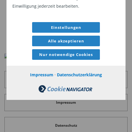
Sie, dass Sie ein professioneller Anleger sind
Einwilligung jederzeit bearbeiten.
und stimmen unserer
Datenschutzerklärung
zu.
Einstellungen
Weiter
Alle akzeptieren
Nur notwendige Cookies
Impressum
·
Datenschutzerklärung
Sitemap
Impressum
Die Infografik können Sie
hier
als PDF
downloaden.
Datenschutz
Die hierin geäußerten Ansichten und Meinungen