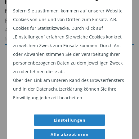
festliche Veranstaltung, bei der sich die
führenden Vertreter der Investmentbranche,
Sofern Sie zustimmen, kommen auf unserer Website
Cookies von uns und von Dritten zum Einsatz. Z.B.
Fondsgesellschaften,
Vermögensverwalter
,
Cookies für Statistikzwecke. Durch Klick auf
Analysten und Entscheidungsträger trafen.
„Einstellungen“ erfahren Sie welche Cookies konkret
Moderiert wurde der Abend von Barbara
zu welchem Zweck zum Einsatz kommen. Durch An-
Schöneberger, die der Verleihung mit ihrer
Jetzt weiterlesen
oder Abwählen stimmen Sie der Verarbeitung Ihrer
charmanten und pointierten Art einen
personenbezogenen Daten zu dem jeweiligen Zweck
Dieser Inhalt ist für professionelle Anleger
besonderen Rahmen verlieh.
zu oder lehnen diese ab.
bestimmt. Mit Klick auf "Weiter" bestätigen
Über den Link am unteren Rand des Browserfensters
Der Scope Award zählt zu den bedeutenden
Sie, dass Sie ein professioneller Anleger sind
und in der Datenschutzerklärung können Sie Ihre
Auszeichnungen der europäischen Fonds- und
und stimmen unserer
Datenschutzerklärung
Einwilligung jederzeit bearbeiten.
Asset-Management-Branche. Er würdigt
zu.
herausragende Leistungen und überzeugende
Weiter
Fondskonzepte – basierend auf einer
Einstellungen
Kombination aus quantitativen Analysen und
Alle akzeptieren
einer umfangreichen qualitativen Bewertung