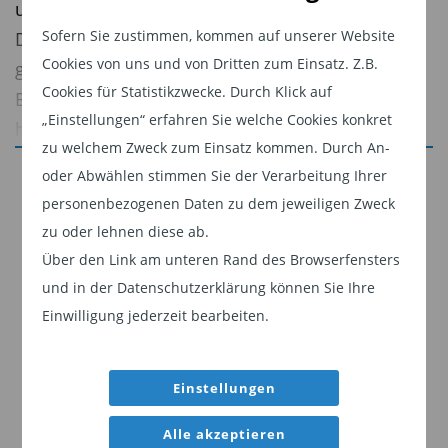
und dem breit gestreuten Aktienfonds DJE –
Sofern Sie zustimmen, kommen auf unserer Website
Dividende & Substanz (seit 2003) die beiden
Cookies von uns und von Dritten zum Einsatz. Z.B.
größten Fonds von DJE. Die Fondsexperten von
Cookies für Statistikzwecke. Durch Klick auf
BÖRSE ONLINE, €uro und €uro am Sonntag
„Einstellungen“ erfahren Sie welche Cookies konkret
haben ihm für seinen außerordentlichen
zu welchem Zweck zum Einsatz kommen. Durch An-
Anlageerfolg die Auszeichnung „Fondsmanager
Jetzt weiterlesen
oder Abwählen stimmen Sie der Verarbeitung Ihrer
des Jahres 2025“ verliehen und attestieren ihm
personenbezogenen Daten zu dem jeweiligen Zweck
Dieser Inhalt ist für professionelle Anleger
dabei „eine hohe Verlässlichkeit für investierte
zu oder lehnen diese ab.
bestimmt. Mit Klick auf "Weiter" bestätigen
Anleger“.
Über den Link am unteren Rand des Browserfensters
Sie, dass Sie ein professioneller Anleger sind
und in der Datenschutzerklärung können Sie Ihre
Der „Fondsmanager des Jahres“ gehört zu den
und stimmen unserer
Datenschutzerklärung
Einwilligung jederzeit bearbeiten.
renommiertesten und ältesten Fondspreisen
zu.
Deutschlands. Der Finanzen-Verlag vergibt die
Weiter
Auszeichnung seit über 30 Jahren an
Einstellungen
Persönlichkeiten, „die über einen langen
Alle akzeptieren
Zeitraum hervorragende Leistungen erbracht