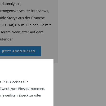
rktanalysen,
rmögensverwalter-Interviews,
side-Storys aus der Branche,
FID, 34f, u.v.m. Bleiben Sie mit
serem Newsletter auf dem
ufenden.
JETZT ABONNIEREN
 Z.B. Cookies für
em Zweck zum Einsatz kommen.
 jeweiligen Zweck zu oder