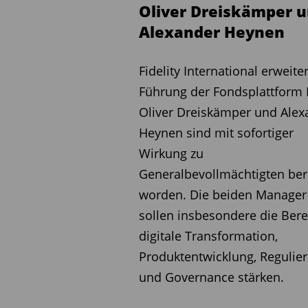
Oliver Dreiskämper 
Mediolanum Challenge Funds
Alexander Heynen
gemanagte Multi-Manager-
Privatanleger zugeschnitten
Fidelity International erweiter
Asset investieren wollen. 
Führung der Fondsplattform 
Streuung über unterschie
Oliver Dreiskämper und Alex
Anlageklassen, Regionen u
Heynen sind mit sofortiger
sich ESG-Lösungen sowie z
Wirkung zu
zukunftsorientierte Anlag
Generalbevollmächtigten be
über 20-jähriger Expertise
worden. Die beiden Manager
spezialisierten Asset Man
sollen insbesondere die Bere
digitale Transformation,
Zwanzigstes Wachstumsj
Produktentwicklung, Regulie
und Governance stärken.
Mediolanum hat derzeit me
Management, rund 500 Mil