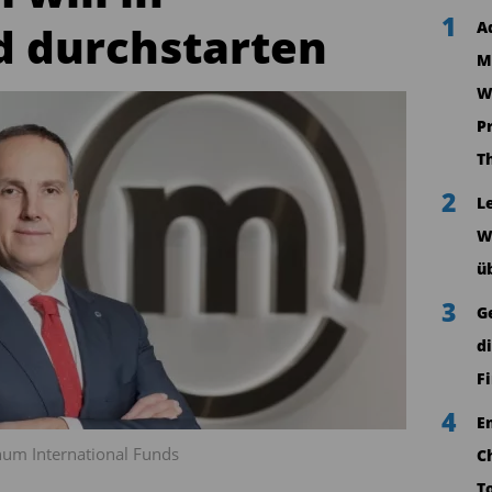
1
d durchstarten
A
M
W
P
T
2
L
W
ü
3
G
d
F
4
E
num International Funds
C
T