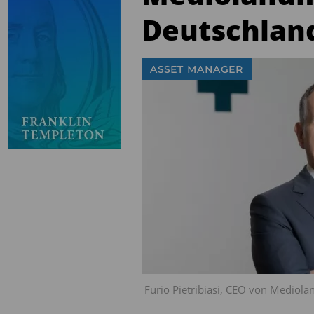
Deutschlan
ASSET MANAGER
Furio Pietribiasi, CEO von Mediola