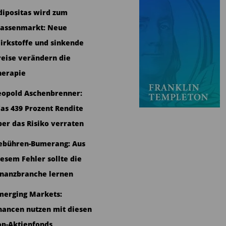
dipositas wird zum
assenmarkt: Neue
irkstoffe und sinkende
reise verändern die
herapie
eopold Aschenbrenner:
as 439 Prozent Rendite
ber das Risiko verraten
ebühren-Bumerang: Aus
iesem Fehler sollte die
inanzbranche lernen
merging Markets:
hancen nutzen mit diesen
op-Aktienfonds