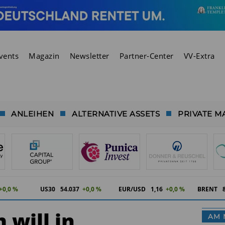
vents
Magazin
Newsletter
Partner-Center
VV-Extra
ANLEIHEN
ALTERNATIVE ASSETS
PRIVATE M
+0,0 %
US30
54.037
+0,0 %
EUR/USD
1,16
+0,0 %
BRENT
will in
AM 