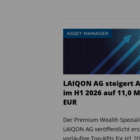
GAMAX Fonds (Stand: Nove
sowohl privaten als auch in
Spanien und Deutschland 
ASSET MANAGER
Wachstumskurs trotz Covid
Branchenkonsolidierung for
und die Ressourcen erweit
entsprechend der jährlich
um rund 22 Prozent aufge
LAIQON AG steigert 
Mediolanum-Chef glaubt
im H1 2026 auf 11,0 M
CEO Furio Pietribiasi glaub
EUR
Wachstumschancen für ei
Mediolanum, der in Koope
Der Premium Wealth Speziali
Beraternetzwerken Invest
LAIQON AG veröffentlicht ers
anbietet. „Für diese Zielg
vorläufige Top-KPIs für H1 20