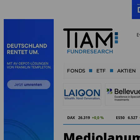
E
FONDS
ETF
AKTIEN
DAX
26.319
+0,0 %
ES50
6.527
Mediolanum 