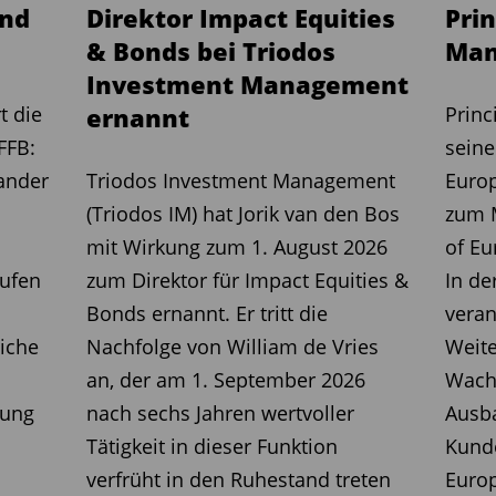
und
Direktor Impact Equities
Prin
, von denen alle liquide, aktiv
& Bonds bei Triodos
Man
Strategien verfolgen und auf
Investment Management
 sind, die in Aktien, Anleihen und Multi-
t die
ernannt
Princ
Sie ermöglichen Anlegern eine breite
FFB:
seine
dliche Managementansätze,
ander
Triodos Investment Management
Europ
nd Sektoren hinweg. Darunter finden
(Triodos IM) hat Jorik van den Bos
zum 
ahlreiche innovative,
mit Wirkung zum 1. August 2026
of Eu
ethemen, die auf Basis von Mediolanums
rufen
zum Direktor für Impact Equities &
In de
 in der Auswahl der besten
Bonds ernannt. Er tritt die
veran
ager entwickelt wurden.
iche
Nachfolge von William de Vries
Weite
an, der am 1. September 2026
Wach
ahr in Folge
rung
nach sechs Jahren wertvoller
Ausb
Tätigkeit in dieser Funktion
Kunde
hr als 44 Milliarden Euro Assets under
verfrüht in den Ruhestand treten
Euro
lionen Euro davon in den deutschen