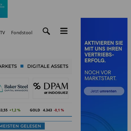
TV
Fondstool
ARKETS
DIGITALE ASSETS
83,55
+1,2 %
GOLD
4.343
-0,1 %
MEISTEN GELESEN