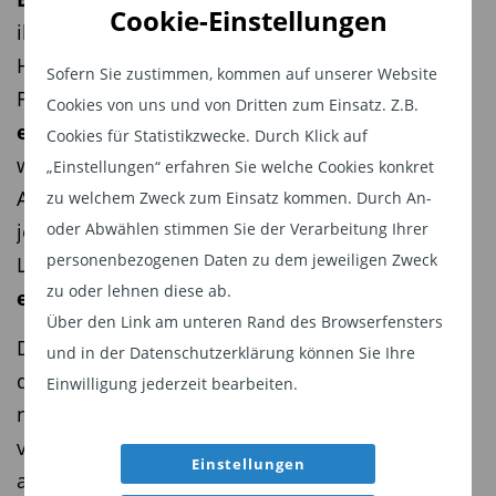
Cookie-Einstellungen
ihrer geringen Kosten und der einfachen
Handelbarkeit bei vielen Anlegern beliebt. Diese
Sofern Sie zustimmen, kommen auf unserer Website
Fonds zielen darauf ab, die
Wertentwicklung
Cookies von uns und von Dritten zum Einsatz. Z.B.
eines bestimmten Indexes
zu replizieren,
Cookies für Statistikzwecke. Durch Klick auf
wodurch sie als eine kostengünstige und breite
„Einstellungen“ erfahren Sie welche Cookies konkret
Anlagemöglichkeit angesehen werden. Es gibt
zu welchem Zweck zum Einsatz kommen. Durch An-
oder Abwählen stimmen Sie der Verarbeitung Ihrer
jedoch
Bedenken
hinsichtlich ihrer langfristigen
personenbezogenen Daten zu dem jeweiligen Zweck
Leistungsfähigkeit, insbesondere im Bereich der
zu oder lehnen diese ab.
europäischen Small- und Mid-Cap-Werte
.
Über den Link am unteren Rand des Browserfensters
Daten zeigen, dass von neun ETFs, die sich auf
und in der Datenschutzerklärung können Sie Ihre
diesen Sektor konzentrieren, nach zehn Jahren
Einwilligung jederzeit bearbeiten.
nur zwei überlebt haben – eine Überlebensrate
von lediglich 22 Prozent.* Gemäß einer Analyse
Einstellungen
aus der Morningstar-Datenbank sind seit