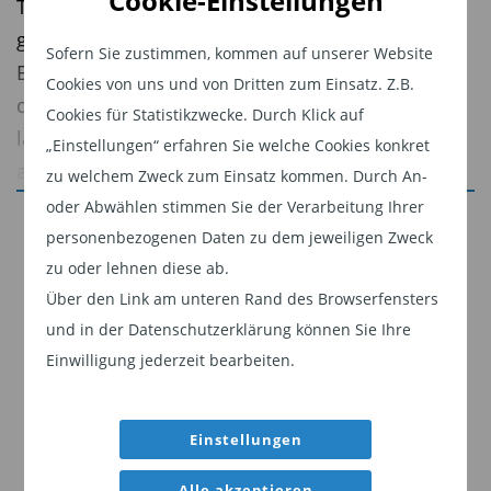
Cookie-Einstellungen
Technologie mit dem Potenzial, die Welt
grundlegend zu verändern. Während die
Sofern Sie zustimmen, kommen auf unserer Website
Begeisterung für KI die jüngsten Kursgewinne an
Cookies von uns und von Dritten zum Einsatz. Z.B.
den Aktienmärkten beflügelt hat, könnte der
Cookies für Statistikzwecke. Durch Klick auf
langfristige Anlageerfolg letztlich davon
„Einstellungen“ erfahren Sie welche Cookies konkret
abhängen, ob die Lehren aus früheren
zu welchem Zweck zum Einsatz kommen. Durch An-
disruptiven Phasen beherzigt werden.
oder Abwählen stimmen Sie der Verarbeitung Ihrer
Jetzt weiterlesen
personenbezogenen Daten zu dem jeweiligen Zweck
Dieser Inhalt ist für professionelle Anleger
Die Bewertungen KI-getriebener
zu oder lehnen diese ab.
bestimmt. Mit Klick auf "Weiter" bestätigen
Über den Link am unteren Rand des Browserfensters
Technologieaktien steigen rasant und Anleger
Sie, dass Sie ein professioneller Anleger sind
und in der Datenschutzerklärung können Sie Ihre
lenken Kapital sowohl in etablierte Mega-
und stimmen unserer
Datenschutzerklärung
Einwilligung jederzeit bearbeiten.
Konzerne als auch in spekulative Unternehmen.
zu.
Doch welche KI-Aktien werden sich langfristig
behaupten, und welche sind anfälliger, falls der
Einstellungen
Weiter
Hype um KI an Schwung verliert? Wir sind
Alle akzeptieren