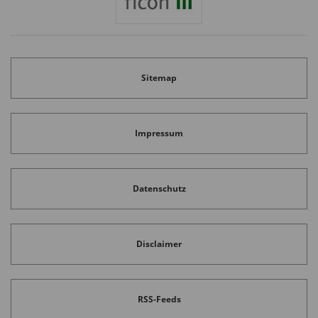
Sitemap
Impressum
Datenschutz
Disclaimer
Wacker Neuson: zertifizierte Nachhaltigkeit
RSS-Feeds