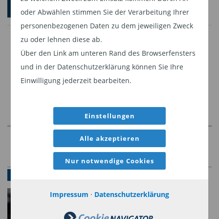
Bauvorhabens – das Münchner Unternehmen
oder Abwählen stimmen Sie der Verarbeitung Ihrer
stellt die Baumaschinen und -geräte her, die es
personenbezogenen Daten zu dem jeweiligen Zweck
für jedes Bauprojekt braucht.
zu oder lehnen diese ab.
Partner beim Bau – der Hidden Champion
Über den Link am unteren Rand des Browserfensters
Wacker Neuson
und in der Datenschutzerklärung können Sie Ihre
Einwilligung jederzeit bearbeiten.
Wacker Neuson ist Weltmarktführer im Bereich
Baumaschinen. Aufgrund des breiten Portfolios
Einstellungen
des Hidden Champions und seiner zuverlässigen,
innovativen Lösungen rund um den Einsatzort
Alle akzeptieren
Baustelle setzen
Nur notwendige Cookies
Unternehmen des Bauhauptgewerbes,
NEWSLETTER-ANMELDUNG GREIFF
Unternehmen des Garten- und Landschaftsbaus,
Impressum
·
Datenschutzerklärung
Unternehmen der Industrie (z. B. Recyclingbetriebe),
und Kommunen