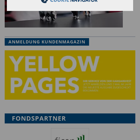
auf Wacker Neuson. Wacker Neuson hat in der
Branche eine Vorreiterrolle inne: Das
Unternehmen bietet als erster Hersteller weltweit
eine breite Palette elektrisch angetriebener
ANMELDUNG KUNDENMAGAZIN
Baugeräte an. Ob Akkustampfer oder Minibagger,
durch seine „zero emission“-Produkte werden
direkte Abgasemissionen vermieden und die
Geräte arbeiten besonders leise. Mit dem Zero-
Emissionen-Portfolio leistet der Hidden
Champion Wacker Neuson einen Beitrag zum
Klimaschutz und den Zielen zur Anpassung an
die Folgen des Klimawandels – indem er
FONDSPARTNER
schädliche Treibhausgas-Emissionen aktiv
verringert.