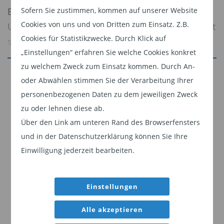
Sofern Sie zustimmen, kommen auf unserer Website
Betrachtet man den Anteil der größten
Cookies von uns und von Dritten zum Einsatz. Z.B.
Unternehmen am jeweiligen Gesamtmarkt, ergibt
Cookies für Statistikzwecke. Durch Klick auf
sich ein differenziertes Bild. Die größte Aktie
„Einstellungen“ erfahren Sie welche Cookies konkret
macht in den USA rund 8 % des Marktes aus – ein
zu welchem Zweck zum Einsatz kommen. Durch An-
hoher, aber keineswegs außergewöhnlicher
Jetzt weiterlesen
oder Abwählen stimmen Sie der Verarbeitung Ihrer
Wert.
Dieser Inhalt ist für professionelle Anleger
personenbezogenen Daten zu dem jeweiligen Zweck
bestimmt. Mit Klick auf "Weiter" bestätigen
In Ländern wie Südkorea, der Schweiz oder den
zu oder lehnen diese ab.
Sie, dass Sie ein professioneller Anleger sind
Über den Link am unteren Rand des Browserfensters
Niederlanden liegt der Anteil des größten
und stimmen unserer
Datenschutzerklärung
und in der Datenschutzerklärung können Sie Ihre
Unternehmens dagegen häufig bei über 20 %.
zu.
Einwilligung jederzeit bearbeiten.
Auch bei den Top 3 oder Top 10 zeigt sich: Viele
andere Märkte sind deutlich stärker von
Weiter
einzelnen Unternehmen abhängig als die USA.
Einstellungen
Alle akzeptieren