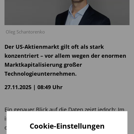
Oleg Schantorenko
Der US-Aktienmarkt gilt oft als stark
konzentriert – vor allem wegen der enormen
Marktkapitalisierung großer
Technologieunternehmen.
27.11.2025 | 08:49 Uhr
Ein genauer Blick auf die Daten zeigt jedoch: Im
internationalen Vergleich ist die Konzentration in
Cookie-Einstellungen
den USA überraschend moderat.