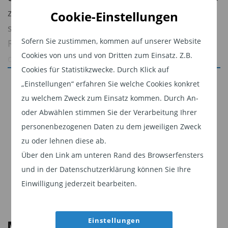
zeigte sich an ihren großen Marktanteilen, ihrem
Cookie-Einstellungen
steigenden Umsatzwachstum und ihren hohen
Sofern Sie zustimmen, kommen auf unserer Website
Renditen auf das Betriebskapital (ROOC). Im
Cookies von uns und von Dritten zum Einsatz. Z.B.
digitalen Zeitalter wird der Erfolg dieser
Cookies für Statistikzwecke. Durch Klick auf
Unternehmen jedoch von zwei neuen
Jetzt weiterlesen
„Einstellungen“ erfahren Sie welche Cookies konkret
Entwicklungen bedroht: dem E-Commerce und
zu welchem Zweck zum Einsatz kommen. Durch An-
Dieser Inhalt ist für professionelle Anleger
neuen Marketingplattformen, darunter soziale
oder Abwählen stimmen Sie der Verarbeitung Ihrer
bestimmt. Mit Klick auf "Weiter" bestätigen
Medien und soziale Suchmaschinen.
personenbezogenen Daten zu dem jeweiligen Zweck
Sie, dass Sie ein professioneller Anleger sind
zu oder lehnen diese ab.
Es lässt sich nicht von der Hand weisen, dass die
und stimmen unserer
Datenschutzerklärung
Über den Link am unteren Rand des Browserfensters
Basiskonsumgüterindustrie sich nur langsam an
zu.
und in der Datenschutzerklärung können Sie Ihre
diese Entwicklungen anpasst. Diese
Einwilligung jederzeit bearbeiten.
Weiter
Schwerfälligkeit hat zur Folge, dass die
Wachstumsraten vom mittleren einstelligen
Bereich in den niedrigen einstelligen Bereich
Einstellungen